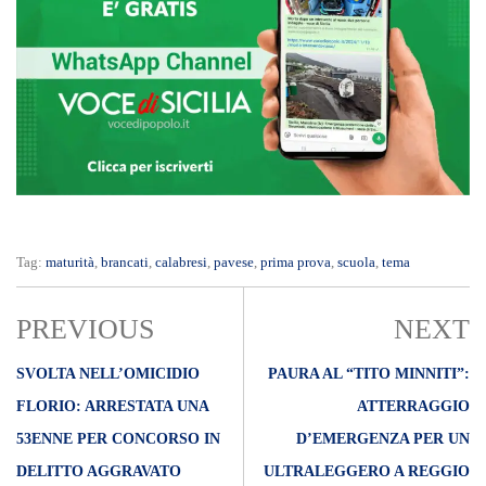
Tag:
maturità
,
brancati
,
calabresi
,
pavese
,
prima prova
,
scuola
,
tema
PREVIOUS
NEXT
SVOLTA NELL’OMICIDIO
PAURA AL “TITO MINNITI”:
FLORIO: ARRESTATA UNA
ATTERRAGGIO
53ENNE PER CONCORSO IN
D’EMERGENZA PER UN
DELITTO AGGRAVATO
ULTRALEGGERO A REGGIO