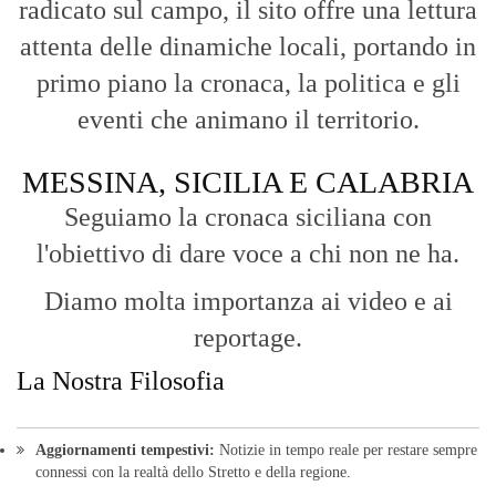
l'obiettivo di dare voce a chi non ne ha.
Diamo molta importanza ai video e ai
reportage.
La Nostra Filosofia
Aggiornamenti tempestivi:
Notizie in tempo reale per restare sempre
connessi con la realtà dello Stretto e della regione.
Analisi e territorio:
La direzione di Giuseppe Bevacqua garantisce un
punto di vista incisivo, vicino ai cittadini e alle loro istanze.
Fruizione agile:
Una piattaforma pensata per una lettura veloce e
diretta delle notizie quotidiane.
HOME
BLOG
FAQ
CONTACT US
MODULE