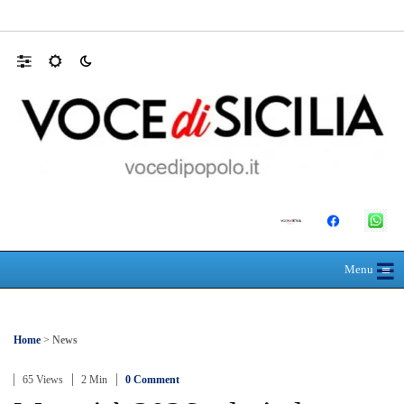
Farmaco salvavita non consegnato da Asp, l
☰
≡
Menu
Home
>
News
65 Views
2 Min
0 Comment