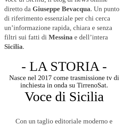
- LA STORIA -
Nasce nel 2017 come trasmissione tv di
inchiesta in onda su TirrenoSat.
Voce di Sicilia
Con un taglio editoriale moderno e
radicato sul campo, il sito offre una lettura
attenta delle dinamiche locali, portando in
primo piano la cronaca, la politica e gli
eventi che animano il territorio.
MESSINA, SICILIA E CALABRIA
Seguiamo la cronaca siciliana con