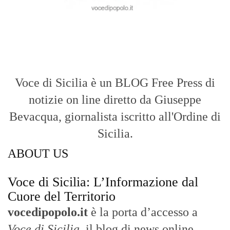
Bevacqua, giornalista iscritto all'Ordine di
Sicilia.
ABOUT US
Voce di Sicilia: L’Informazione dal
Cuore del Territorio
vocedipopolo.it
è la porta d’accesso a
Voce di Sicilia
, il blog di news online
diretto da
Giuseppe Bevacqua
. Un punto
di riferimento essenziale per chi cerca
un’informazione rapida, chiara e senza
filtri sui fatti di
Messina
e dell’intera
Sicilia
.