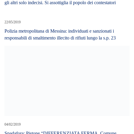
gli altri solo indecisi. Si assottiglia il popolo dei contestatori
22/05/2019
Polizia metropolitana di Messina: individuati e sanzionati i
responsabili di smaltimento illecito di rifiuti lungo la s.p. 23
04/02/2019
Spadafora: Pistone “DIFFERENZIATA FERMA, Comune
moroso con discarica di Lentini”
24/11/2018
Messina: Nuovi orari collegamenti marittimi