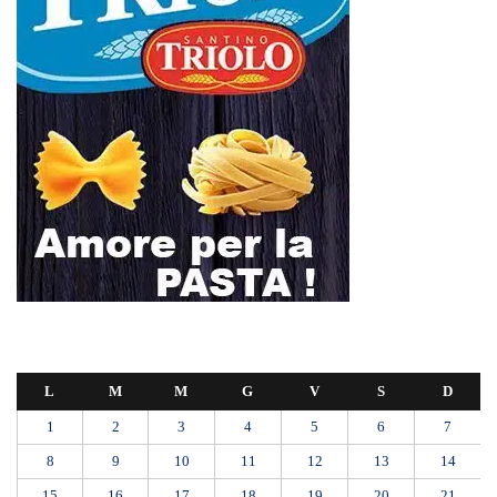
L
M
M
G
V
S
D
1
2
3
4
5
6
7
8
9
10
11
12
13
14
15
16
17
18
19
20
21
22
23
24
25
26
27
28
29
30
Giugno 2026
« Mag
Lug »
Farmaco salvavita non consegnato da Asp, la denuncia ai Carabinieri di