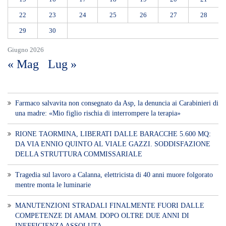
una madre: «Mio figlio rischia di interrompere la terapia»
RIONE TAORMINA, LIBERATI DALLE BARACCHE 5.600 MQ:
DA VIA ENNIO QUINTO AL VIALE GAZZI. SODDISFAZIONE
DELLA STRUTTURA COMMISSARIALE
Tragedia sul lavoro a Calanna, elettricista di 40 anni muore folgorato
mentre monta le luminarie
MANUTENZIONI STRADALI FINALMENTE FUORI DALLE
COMPETENZE DI AMAM. DOPO OLTRE DUE ANNI DI
INEFFICIENZA ASSOLUTA.
​Appalti, Musolino: “Rapporto ANAC e inchiesta DDA confermano i
rischi. Affidamenti diretti spalancano le porte ai criminali”