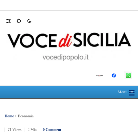
Mit, ok Consiglio Lavori pubblici a progett
☰
≡
Menu
Home
>
Economia
71 Views
2 Min
0 Comment