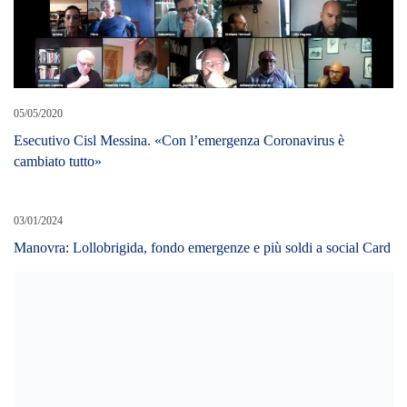
05/05/2020
Esecutivo Cisl Messina. «Con l’emergenza Coronavirus è
cambiato tutto»
03/01/2024
Manovra: Lollobrigida, fondo emergenze e più soldi a social Card
23/10/2022
CODACONS – ENERGIA, INCHIESTA SU EXTRA-
PROFITTI: SOCIETA’ ENERGETICHE NON LI VERSANO
ALLO STATO CHE DEVE USARLI PER AIUTI A
CITTADINI E IMPRESE