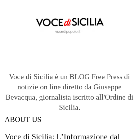
notizie on line diretto da Giuseppe
Bevacqua, giornalista iscritto all'Ordine di
Sicilia.
ABOUT US
Voce di Sicilia: L’Informazione dal
Cuore del Territorio
vocedipopolo.it
è la porta d’accesso a
Voce di Sicilia
, il blog di news online
diretto da
Giuseppe Bevacqua
. Un punto
di riferimento essenziale per chi cerca
un’informazione rapida, chiara e senza
filtri sui fatti di
Messina
e dell’intera
Sicilia
.