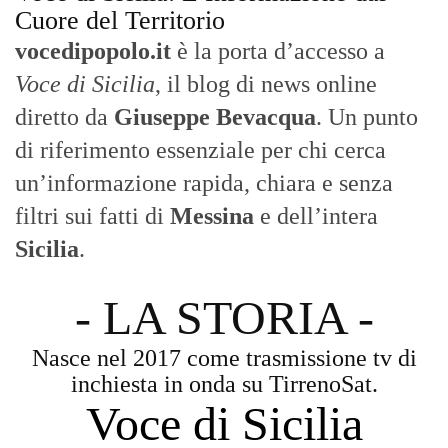
- LA STORIA -
Nasce nel 2017 come trasmissione tv di
inchiesta in onda su TirrenoSat.
Voce di Sicilia
Con un taglio editoriale moderno e
radicato sul campo, il sito offre una lettura
attenta delle dinamiche locali, portando in
primo piano la cronaca, la politica e gli
eventi che animano il territorio.
MESSINA, SICILIA E CALABRIA