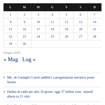
« Mag
Lug »
Mit, ok Consiglio Lavori pubblici a progettazione esecutiva ponte
Stretto
Ondata di caldo per altri 10 giorni: oggi 27 bollini rossi, venerdì
allerta in 21 città
Polo Blu Summer Village scomparso nel silenzio? Bonanno “bambini
con autismo e famiglie lasciati soli”
Appalti pubblici gestiti da una “società ombra”: dodici misure cautelari
tra Sicilia e Calabria
Messina proclama il lutto cittadino per il primo funerale delle vittime
del crollo di Pistunina