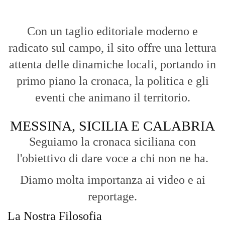
Seguiamo la cronaca siciliana con
l'obiettivo di dare voce a chi non ne ha.
Diamo molta importanza ai video e ai
reportage.
La Nostra Filosofia
Aggiornamenti tempestivi:
Notizie in tempo reale per restare sempre
connessi con la realtà dello Stretto e della regione.
Analisi e territorio:
La direzione di Giuseppe Bevacqua garantisce un
punto di vista incisivo, vicino ai cittadini e alle loro istanze.
Fruizione agile:
Una piattaforma pensata per una lettura veloce e
diretta delle notizie quotidiane.