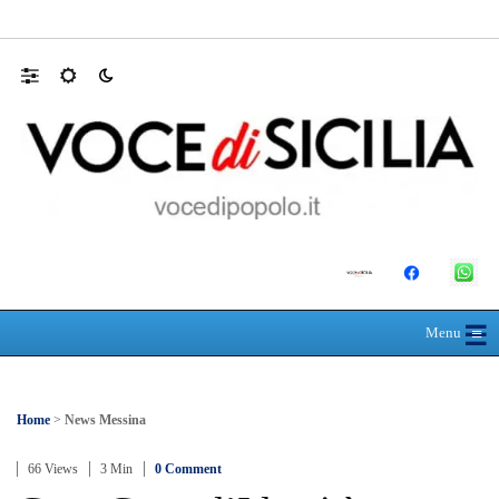
Mit, ok Consiglio Lavori pubblici a progett
☰
≡
Menu
Home
>
News Messina
66 Views
3 Min
0 Comment