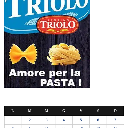
L
M
M
G
V
S
D
1
2
3
4
5
6
7