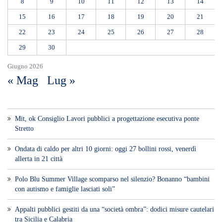
8
9
10
11
12
13
14
15
16
17
18
19
20
21
22
23
24
25
26
27
28
29
30
Giugno 2026
« Mag
Lug »
Mit, ok Consiglio Lavori pubblici a progettazione esecutiva ponte
Stretto
Ondata di caldo per altri 10 giorni: oggi 27 bollini rossi, venerdì
allerta in 21 città
Polo Blu Summer Village scomparso nel silenzio? Bonanno “bambini
con autismo e famiglie lasciati soli”
Appalti pubblici gestiti da una “società ombra”: dodici misure cautelari
tra Sicilia e Calabria