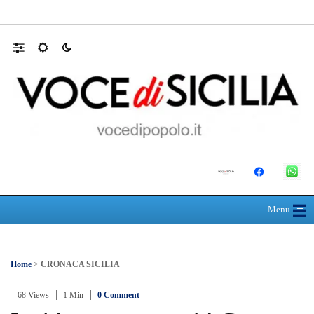
Domani dalle 10, al Policlinico di Messina, 
☰
≡
Menu
Home
>
CRONACA SICILIA
68 Views
1 Min
0 Comment