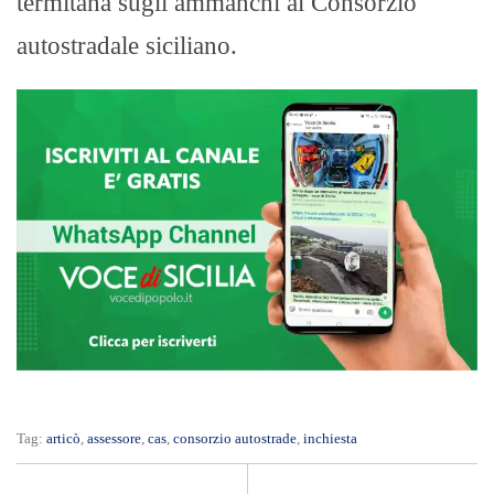
termitana sugli ammanchi al Consorzio
autostradale siciliano.
Tag:
articò
,
assessore
,
cas
,
consorzio autostrade
,
inchiesta