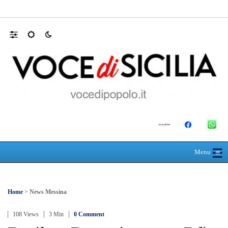
L’ultimo abbraccio di Messina ad Alessandra
☰
≡
Menu
Home
>
News Messina
108 Views
3 Min
0 Comment