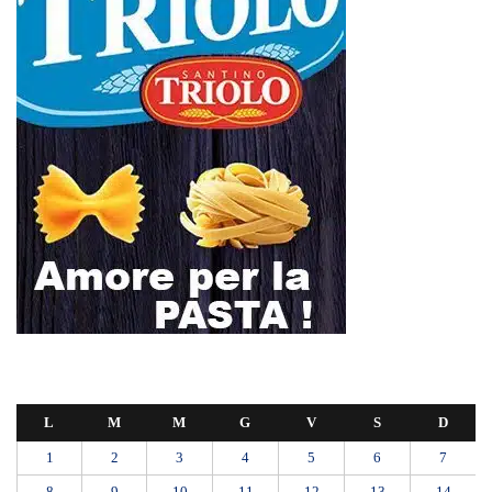
L
M
M
G
V
S
D
1
2
3
4
5
6
7
8
9
10
11
12
13
14