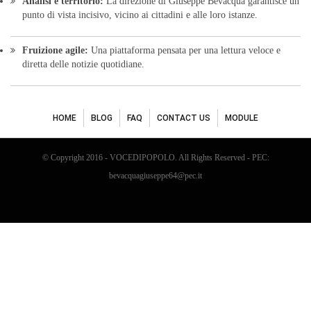
Analisi e territorio:
La direzione di Giuseppe Bevacqua garantisce un
punto di vista incisivo, vicino ai cittadini e alle loro istanze.
Fruizione agile:
Una piattaforma pensata per una lettura veloce e
diretta delle notizie quotidiane.
HOME
BLOG
FAQ
CONTACT US
MODULE
© Copyright 2016 - VOCEDIPOPOLO. All Rights Reserved - PEC:
bevacquagiuseppe64@pec.it