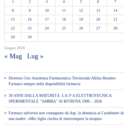
1
2
3
4
5
6
7
8
9
10
11
12
13
14
15
16
17
18
19
20
21
22
23
24
25
26
27
28
29
30
Giugno 2026
« Mag
Lug »
Direttore Uoc Assistenza Farmaceutica Territoriale Alfina Rossitto:
Farmaco sempre nella disponibilità farmacia
30 ANNI DALLA MATURITÀ: LA 5ª A ELETTROTECNICA
SPERIMENTALE “AMBRA” SI RITROVA 1996 – 2026
Farmaco salvavita non consegnato da Asp, la denuncia ai Carabinieri di
una madre: «Mio figlio rischia di interrompere la terapia»