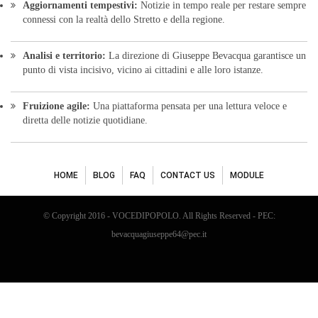
Aggiornamenti tempestivi:
Notizie in tempo reale per restare sempre
connessi con la realtà dello Stretto e della regione.
Analisi e territorio:
La direzione di Giuseppe Bevacqua garantisce un
punto di vista incisivo, vicino ai cittadini e alle loro istanze.
Fruizione agile:
Una piattaforma pensata per una lettura veloce e
diretta delle notizie quotidiane.
HOME
BLOG
FAQ
CONTACT US
MODULE
© Copyright 2016 - VOCEDIPOPOLO. All Rights Reserved - PEC:
bevacquagiuseppe64@pec.it