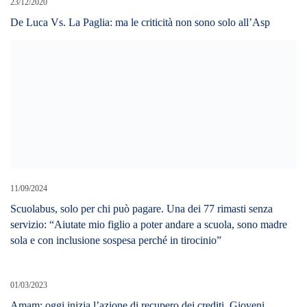
23/12/2020
De Luca Vs. La Paglia: ma le criticità non sono solo all’Asp
11/09/2024
Scuolabus, solo per chi può pagare. Una dei 77 rimasti senza
servizio: “Aiutate mio figlio a poter andare a scuola, sono madre
sola e con inclusione sospesa perché in tirocinio”
01/03/2023
Amam: oggi inizia l’azione di recupero dei crediti. Gioveni