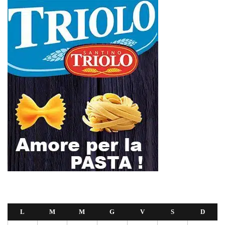
L
M
M
G
V
S
D