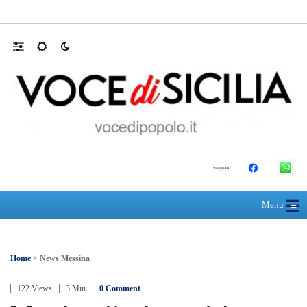
Direttore Uoc Assistenza Farmaceutica Terri
☰
≡
Menu
Home
>
News Messina
122 Views
3 Min
0 Comment