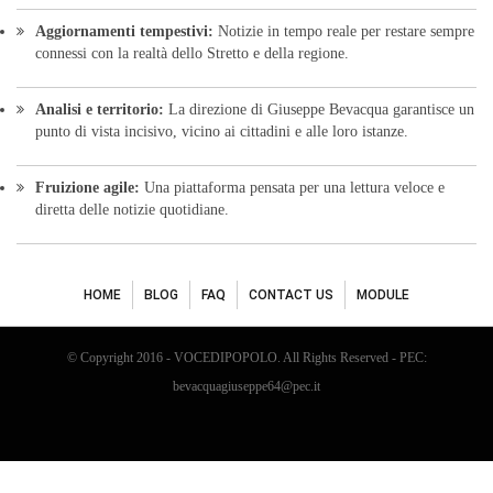
Aggiornamenti tempestivi:
Notizie in tempo reale per restare sempre
connessi con la realtà dello Stretto e della regione.
Analisi e territorio:
La direzione di Giuseppe Bevacqua garantisce un
punto di vista incisivo, vicino ai cittadini e alle loro istanze.
Fruizione agile:
Una piattaforma pensata per una lettura veloce e
diretta delle notizie quotidiane.
HOME
BLOG
FAQ
CONTACT US
MODULE
© Copyright 2016 - VOCEDIPOPOLO. All Rights Reserved - PEC:
bevacquagiuseppe64@pec.it