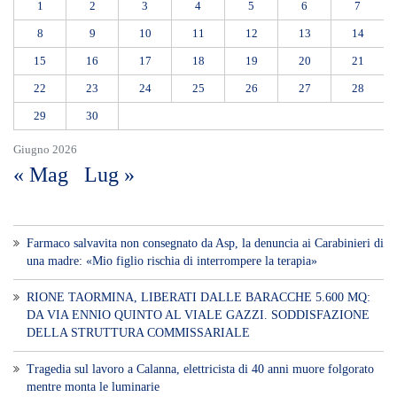
1
2
3
4
5
6
7
8
9
10
11
12
13
14
15
16
17
18
19
20
21
22
23
24
25
26
27
28
29
30
Giugno 2026
« Mag
Lug »
Farmaco salvavita non consegnato da Asp, la denuncia ai Carabinieri di
una madre: «Mio figlio rischia di interrompere la terapia»
RIONE TAORMINA, LIBERATI DALLE BARACCHE 5.600 MQ:
DA VIA ENNIO QUINTO AL VIALE GAZZI. SODDISFAZIONE
DELLA STRUTTURA COMMISSARIALE
Tragedia sul lavoro a Calanna, elettricista di 40 anni muore folgorato
mentre monta le luminarie