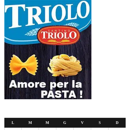
L
M
M
G
V
S
D