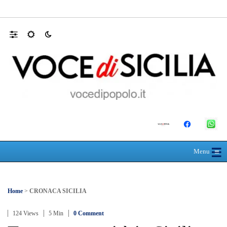
Farmaco salvavita non consegnato da Asp, l
☰
≡
Menu
Home
>
CRONACA SICILIA
124 Views
5 Min
0 Comment