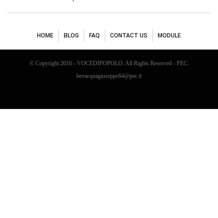
HOME
BLOG
FAQ
CONTACT US
MODULE
© Copyright 2016 - VOCEDIPOPOLO. All Rights Reserved - PEC:
bevacquagiuseppe64@pec.it