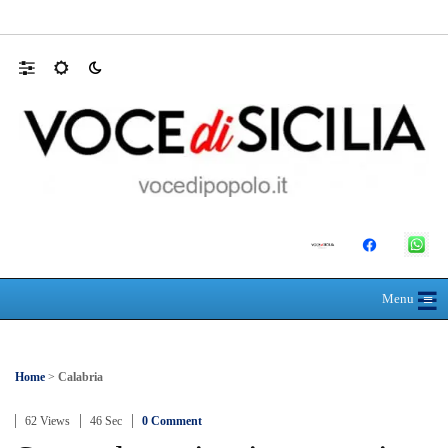
Direttore Uoc Assistenza Farmaceutica Terri
☰
≡
Menu
Home
>
Calabria
62 Views
46 Sec
0 Comment