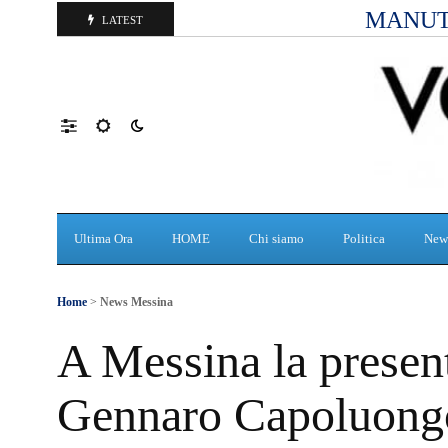
MANUT
LATEST
Ultima Ora
HOME
Chi siamo
Politica
New
Home
>
News Messina
A Messina la present
Gennaro Capoluongo 