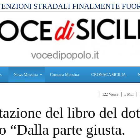
ENZIONI STRADALI FINALMENTE FUO
s
News Messina
Cronaca Messina
CRONACA SICILIA
122 Views
5 Min
S
C
azione del libro del dot
a
r
n
o
i
n
“Dalla parte giusta.
t
a
à
c
a