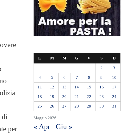
Dovere
L
M
M
G
V
S
D
o
1
2
3
4
5
6
7
8
9
10
nno
11
12
13
14
15
16
17
olizia
18
19
20
21
22
23
24
25
26
27
28
29
30
31
 di
Maggio 2026
« Apr
Giu »
nte per