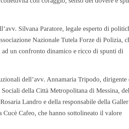
ollettività con coraggio, senso del dovere e spir
O
R
T
A
G
l’avv. Silvana Paratore, legale esperto di politic
E
’Associazione Nazionale Tutela Forze di Polizia, c
S
p
 ad un confronto dinamico e ricco di spunti di
o
r
t
T
I
tituzionali dell’avv. Annamaria Tripodo, dirigente 
R
R
 Sociali della Città Metropolitana di Messina, del
E
N
 Rosaria Landro e della responsabile della Galler
O
Cucè Cafeo, che hanno sottolineato il valore