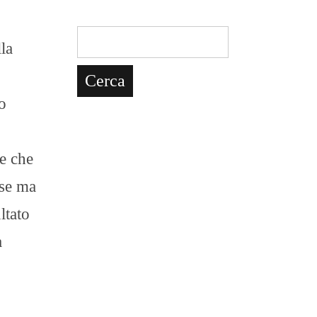
la
o
re che
rse ma
ltato
a