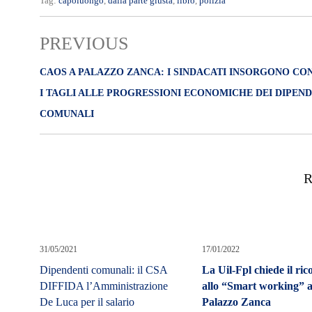
Tag:
capoluongo
,
dalla parte giusta
,
libro
,
polizia
PREVIOUS
CAOS A PALAZZO ZANCA: I SINDACATI INSORGONO CO
I TAGLI ALLE PROGRESSIONI ECONOMICHE DEI DIPEND
COMUNALI
R
31/05/2021
17/01/2022
Dipendenti comunali: il CSA
La Uil-Fpl chiede il ric
DIFFIDA l’Amministrazione
allo “Smart working” 
De Luca per il salario
Palazzo Zanca