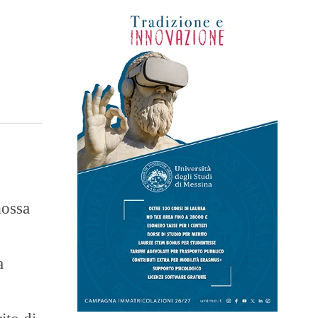
mossa
a