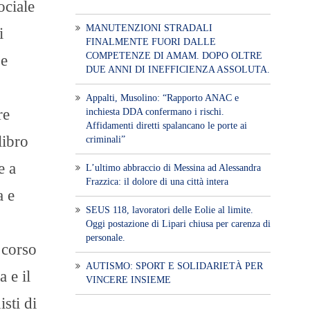
ociale
MANUTENZIONI STRADALI
i
FINALMENTE FUORI DALLE
COMPETENZE DI AMAM. DOPO OLTRE
 e
DUE ANNI DI INEFFICIENZA ASSOLUTA.
​Appalti, Musolino: “Rapporto ANAC e
re
inchiesta DDA confermano i rischi.
Affidamenti diretti spalancano le porte ai
libro
criminali”
e a
L’ultimo abbraccio di Messina ad Alessandra
Frazzica: il dolore di una città intera
a e
SEUS 118, lavoratori delle Eolie al limite.
Oggi postazione di Lipari chiusa per carenza di
personale.
 corso
AUTISMO: SPORT E SOLIDARIETÀ PER
a e il
VINCERE INSIEME
sti di