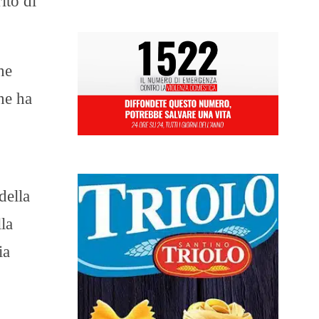
ito di
he
he ha
della
la
ia