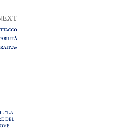
NEXT
 ATTACCO
TABILITÀ
RATIVA»
L: “LA
RE DEL
UOVE