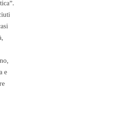
tica”.
iuti
casi
à,
ano,
a e
re