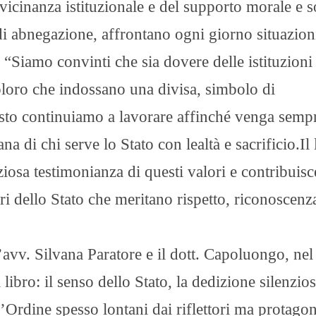
 vicinanza istituzionale e del supporto morale e s
 di abnegazione, affrontano ogni giorno situazion
i. “Siamo convinti che sia dovere delle istituzioni
coloro che indossano una divisa, simbolo di
esto continuiamo a lavorare affinché venga semp
a di chi serve lo Stato con lealtà e sacrificio.Il 
osa testimonianza di questi valori e contribuisc
ri dello Stato che meritano rispetto, riconoscenz
l’avv. Silvana Paratore e il dott. Capoluongo, nel
libro: il senso dello Stato, la dedizione silenzios
l’Ordine spesso lontani dai riflettori ma protagoni