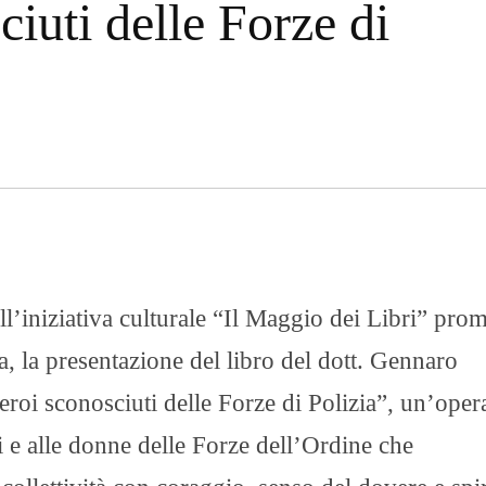
ciuti delle Forze di
n
U
a
N
z
I
i
V
o
E
n
R
a
S
l
I
e
T
A
’
I
N
C
H
ll’iniziativa culturale “Il Maggio dei Libri” pro
I
E
a, la presentazione del libro del dott. Gennaro
S
T
eroi sconosciuti delle Forze di Polizia”, un’oper
E
E
R
i e alle donne delle Forze dell’Ordine che
E
P