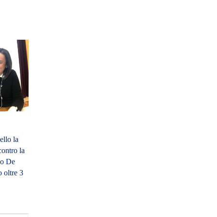
llo la
contro la
co De
 oltre 3