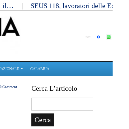
a: il…
SEUS 118, lavoratori delle Eolie 
NAZIONALE
CALABRIA
Cerca L’articolo
0 Comment