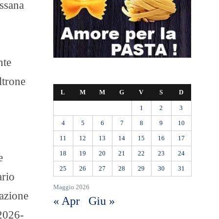
ossana
nte
ltrone
L
M
M
G
V
S
D
1
2
3
4
5
6
7
8
9
10
11
12
13
14
15
16
17
18
19
20
21
22
23
24
e
25
26
27
28
29
30
31
ario
Maggio 2026
razione
« Apr
Giu »
 2026-