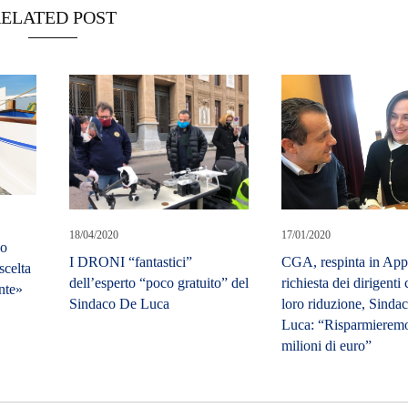
ELATED POST
18/04/2020
17/01/2020
lo
I DRONI “fantastici”
CGA, respinta in Appe
scelta
dell’esperto “poco gratuito” del
richiesta dei dirigenti 
ente»
Sindaco De Luca
loro riduzione, Sinda
Luca: “Risparmieremo
milioni di euro”