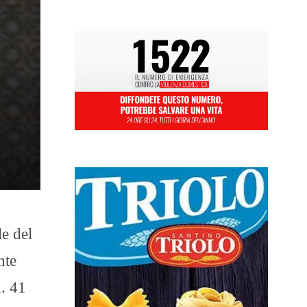
le del
nte
n. 41