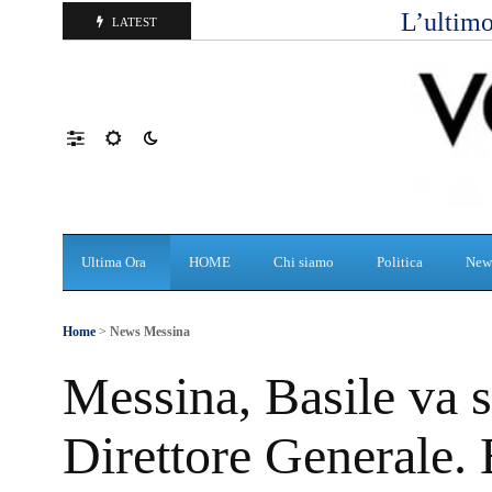
L’ultimo
LATEST
Ultima Ora
HOME
Chi siamo
Politica
New
Home
>
News Messina
Messina, Basile va s
Direttore Generale. 