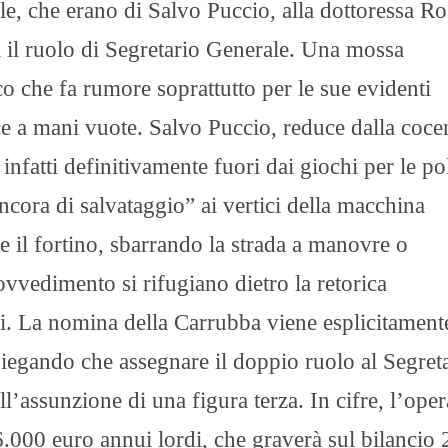
le, che erano di Salvo Puccio, alla dottoressa R
 il ruolo di Segretario Generale. ​Una mossa
co che fa rumore soprattutto per le sue evidenti
sce a mani vuote. Salvo Puccio, reduce dalla coce
 infatti definitivamente fuori dai giochi per le po
cora di salvataggio” ai vertici della macchina
e il fortino, sbarrando la strada a manovre o
rovvedimento si rifugiano dietro la retorica
ti. La nomina della Carrubba viene esplicitament
spiegando che assegnare il doppio ruolo al Segret
ll’assunzione di una figura terza. In cifre, l’ope
6.000 euro annui lordi, che graverà sul bilancio