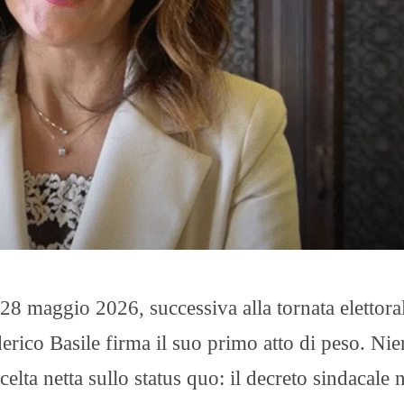
O
R
T
A
G
E
S
p
o
r
t
T
I
R
R
E
28 maggio 2026, successiva alla tornata elettora
N
O
rico Basile firma il suo primo atto di peso. Nie
elta netta sullo status quo: il decreto sindacale 