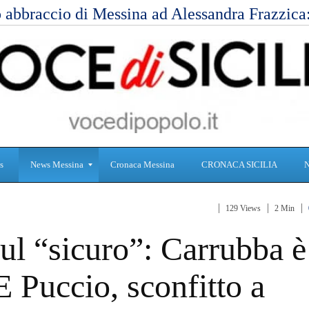
 abbraccio di Messina ad Alessandra Frazzic
s
News Messina
Cronaca Messina
CRONACA SICILIA
129 Views
2 Min
S
C
ul “sicuro”: Carrubba è
a
r
n
o
i
n
E Puccio, sconfitto a
t
a
à
c
a