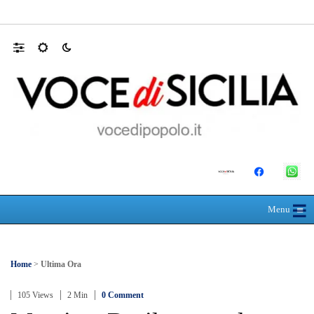
Polo Blu Summer Village scomparso nel sil
☰
≡
Menu
Home
>
Ultima Ora
105 Views
2 Min
0 Comment