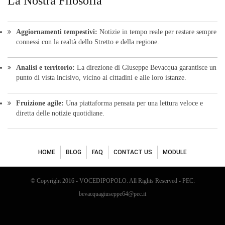
La Nostra Filosofia
Aggiornamenti tempestivi:
Notizie in tempo reale per restare sempre
connessi con la realtà dello Stretto e della regione.
Analisi e territorio:
La direzione di Giuseppe Bevacqua garantisce un
punto di vista incisivo, vicino ai cittadini e alle loro istanze.
Fruizione agile:
Una piattaforma pensata per una lettura veloce e
diretta delle notizie quotidiane.
HOME
BLOG
FAQ
CONTACT US
MODULE
© Copyright 2016 - VOCEDIPOPOLO. All Rights Reserved - PEC:
bevacquagiuseppe64@pec.it