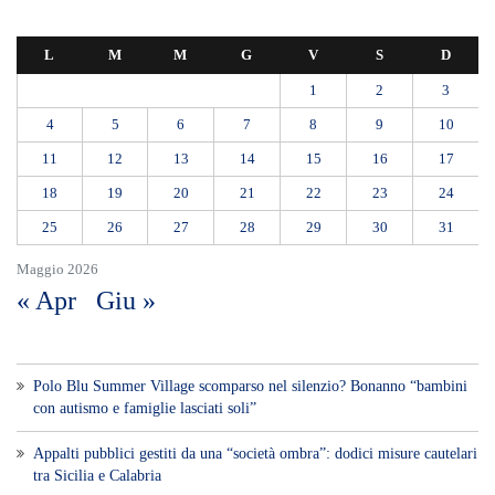
L
M
M
G
V
S
D
1
2
3
4
5
6
7
8
9
10
11
12
13
14
15
16
17
18
19
20
21
22
23
24
25
26
27
28
29
30
31
Maggio 2026
« Apr
Giu »
Polo Blu Summer Village scomparso nel silenzio? Bonanno “bambini
con autismo e famiglie lasciati soli”
Appalti pubblici gestiti da una “società ombra”: dodici misure cautelari
tra Sicilia e Calabria