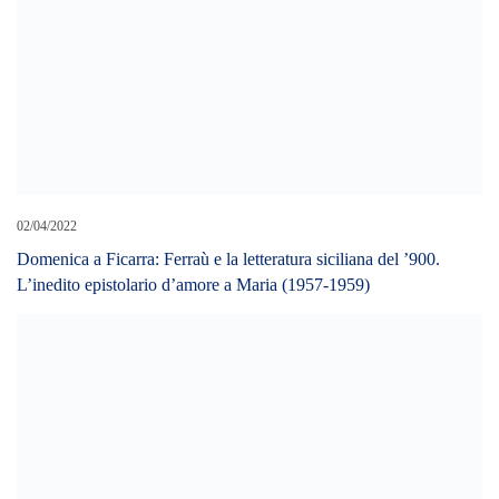
09/01/2025
“RIDER” DELL’INFORMAZIONE E LA CGIL DANNO
VITA ALLO SPORTELLO PER LA DIGNITÀ DI STAMPA
20/07/2023
Colli Sarrizzo: fiamme e canadair in azione
LEAVE A REPLY