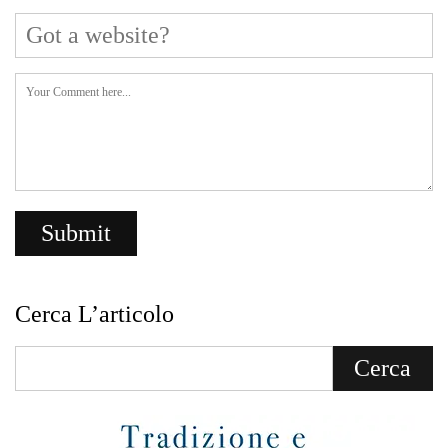
L
M
M
G
V
S
D
1
2
3