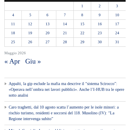
vocedipopolo.it
è la porta d’accesso a
Voce di Sicilia
, il blog di news online
diretto da
Giuseppe Bevacqua
. Un punto
di riferimento essenziale per chi cerca
un’informazione rapida, chiara e senza
filtri sui fatti di
Messina
e dell’intera
Sicilia
.
- LA STORIA -
Nasce nel 2017 come trasmissione tv di
inchiesta in onda su TirrenoSat.
Voce di Sicilia