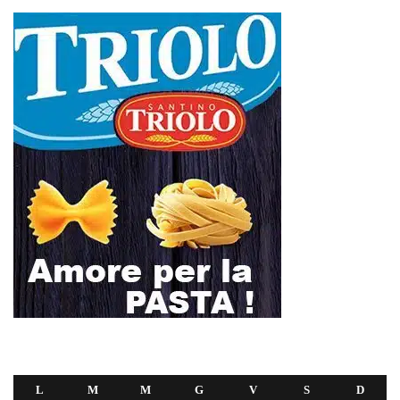
Voce di Sicilia è un BLOG Free Press di
notizie on line diretto da Giuseppe
Bevacqua, giornalista iscritto all'Ordine di
Sicilia.
ABOUT US
Voce di Sicilia: L’Informazione dal
Cuore del Territorio