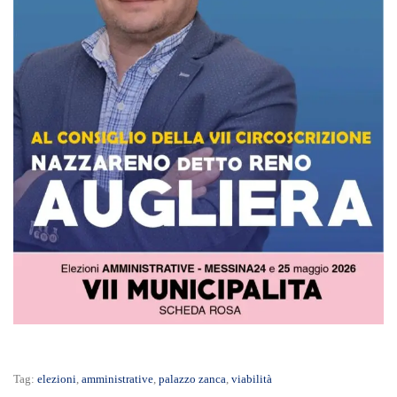
Tag:
elezioni
,
amministrative
,
palazzo zanca
,
viabilità