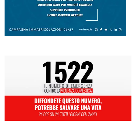
Ondata di caldo per altri 10 giorni: oggi 27 bollini rossi, venerdì
allerta in 21 città
Polo Blu Summer Village scomparso nel silenzio? Bonanno “bambini
con autismo e famiglie lasciati soli”