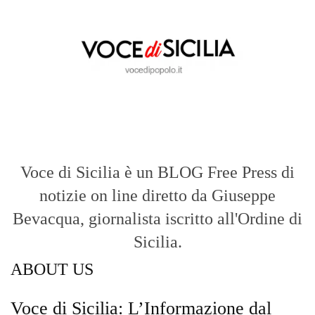
Aggiornamenti tempestivi:
Notizie in tempo reale per restare sempre
connessi con la realtà dello Stretto e della regione.
Analisi e territorio:
La direzione di Giuseppe Bevacqua garantisce un
punto di vista incisivo, vicino ai cittadini e alle loro istanze.
Fruizione agile:
Una piattaforma pensata per una lettura veloce e
diretta delle notizie quotidiane.
HOME
BLOG
FAQ
CONTACT US
MODULE
© Copyright 2016 - VOCEDIPOPOLO. All Rights Reserved - PEC:
bevacquagiuseppe64@pec.it