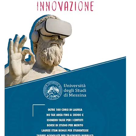
4
5
6
7
8
9
10
11
12
13
14
15
16
17
18
19
20
21
22
23
24
25
26
27
28
29
30
31
Maggio 2026
« Apr
Giu »
Appalti, la gip esclude la mafia ma descrive il “sistema Scirocco”:
«Operava nell’ombra nei lavori pubblici». Anche l’I-HUB tra le opere
sotto analisi
Caro traghetti, dal 10 agosto scatta l’aumento per le isole minori: a
rischio turismo, residenti e soccorsi del 118. Musolino (IV): “La
Regione intervenga subito”
Mit, ok Consiglio Lavori pubblici a progettazione esecutiva ponte
Stretto