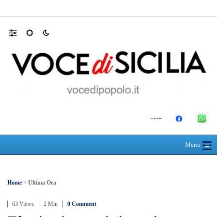
Appalti, la gip esclude la mafia ma descrive
☰
≡
Menu
Home
>
Ultima Ora
63 Views
2 Min
0 Comment