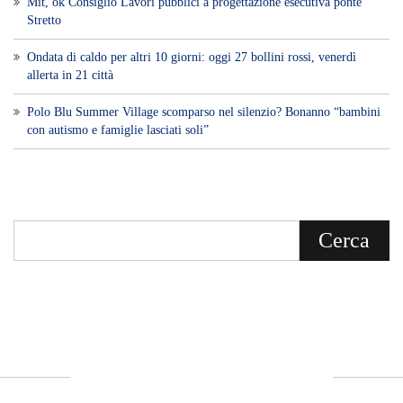
Con un taglio editoriale moderno e
radicato sul campo, il sito offre una lettura
attenta delle dinamiche locali, portando in
primo piano la cronaca, la politica e gli
eventi che animano il territorio.
MESSINA, SICILIA E CALABRIA
Seguiamo la cronaca siciliana con
l'obiettivo di dare voce a chi non ne ha.
Diamo molta importanza ai video e ai
reportage.
La Nostra Filosofia