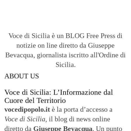
Voce di Sicilia: L’Informazione dal
Cuore del Territorio
vocedipopolo.it
è la porta d’accesso a
Voce di Sicilia
, il blog di news online
diretto da
Giuseppe Bevacqua
. Un punto
di riferimento essenziale per chi cerca
un’informazione rapida, chiara e senza
filtri sui fatti di
Messina
e dell’intera
Sicilia
.
- LA STORIA -
Nasce nel 2017 come trasmissione tv di
inchiesta in onda su TirrenoSat.
Voce di Sicilia