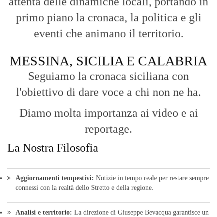
La Nostra Filosofia
Aggiornamenti tempestivi:
Notizie in tempo reale per restare sempre
connessi con la realtà dello Stretto e della regione.
Analisi e territorio:
La direzione di Giuseppe Bevacqua garantisce un
punto di vista incisivo, vicino ai cittadini e alle loro istanze.
Fruizione agile:
Una piattaforma pensata per una lettura veloce e
diretta delle notizie quotidiane.
HOME
BLOG
FAQ
CONTACT US
MODULE
© Copyright 2016 - VOCEDIPOPOLO. All Rights Reserved - PEC:
bevacquagiuseppe64@pec.it