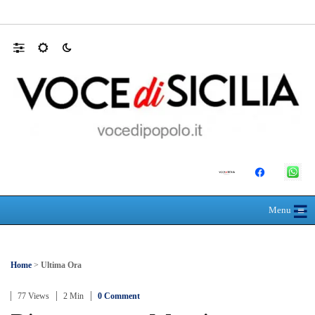
L’ultimo abbraccio di Messina ad Alessandra
☰
≡
Menu
Home
>
Ultima Ora
77 Views
2 Min
0 Comment