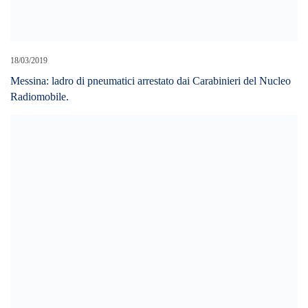
27/04/2022
Cisl Fp scrive a Procura Messina e chiede indagine ispettiva
all’Assessorato alla salute su concorso infermieri dell’ASP
Messina
LEAVE A REPLY