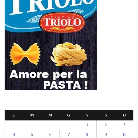
L
M
M
G
V
S
D
1
2
3
4
5
6
7
8
9
10
11
12
13
14
15
16
17
18
19
20
21
22
23
24
25
26
27
28
29
30
31
Maggio 2026
« Apr
Giu »
L’ultimo abbraccio di Messina ad Alessandra Frazzica: il dolore di una
città intera
SEUS 118, lavoratori delle Eolie al limite. Oggi postazione di Lipari