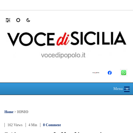
30 ANNI DALLA MATURITÀ: LA 5ª A 
☰
≡
Menu
Home
>
IONIO
162 Views
4 Min
0 Comment