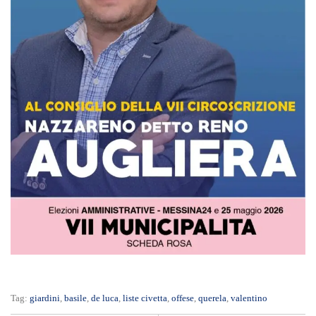
Tag:
giardini
,
basile
,
de luca
,
liste civetta
,
offese
,
querela
,
valentino