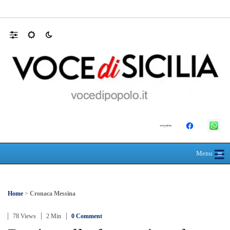
RIONE TAORMINA, LIBERATI DALLE B
☰
≡
Menu
Home
>
Cronaca Messina
78 Views
2 Min
0 Comment