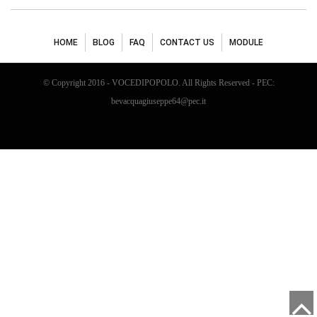
HOME
BLOG
FAQ
CONTACT US
MODULE
© Copyright 2016 - VOCEDIPOPOLO. All Rights Reserved - PEC:
bevacquagiuseppe64@pec.it