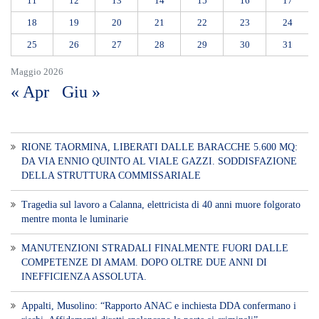
11
12
13
14
15
16
17
18
19
20
21
22
23
24
25
26
27
28
29
30
31
Maggio 2026
« Apr
Giu »
RIONE TAORMINA, LIBERATI DALLE BARACCHE 5.600 MQ:
DA VIA ENNIO QUINTO AL VIALE GAZZI. SODDISFAZIONE
DELLA STRUTTURA COMMISSARIALE
Tragedia sul lavoro a Calanna, elettricista di 40 anni muore folgorato
mentre monta le luminarie
MANUTENZIONI STRADALI FINALMENTE FUORI DALLE
COMPETENZE DI AMAM. DOPO OLTRE DUE ANNI DI
INEFFICIENZA ASSOLUTA.
​Appalti, Musolino: “Rapporto ANAC e inchiesta DDA confermano i