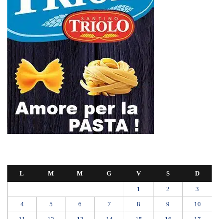
L
M
M
G
V
S
D
1
2
3
4
5
6
7
8
9
10