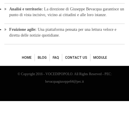
Analisi e territorio:
La direzione di Giuseppe Bevacqua garantisce un
punto di vista incisivo, vicino ai cittadini e alle loro istanze.
Fruizione agile:
Una piattaforma pensata per una lettura veloce e
diretta delle notizie quotidiane.
HOME
BLOG
FAQ
CONTACT US
MODULE
© Copyright 2016 - VOCEDIPOPOLO. All Rights Reserved - PEC:
bevacquagiuseppe64@pec.it