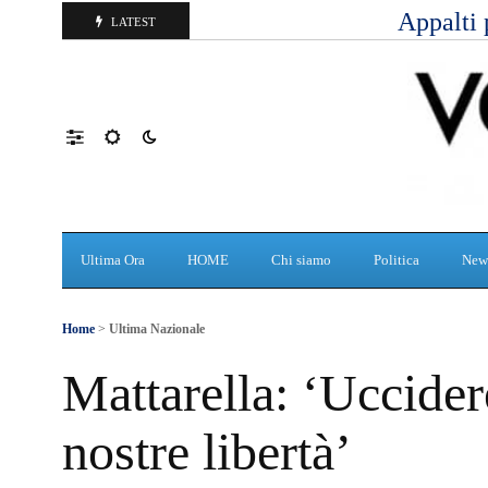
Appalti 
LATEST
Ultima Ora
HOME
Chi siamo
Politica
New
Home
>
Ultima Nazionale
Mattarella: ‘Uccidere
nostre libertà’