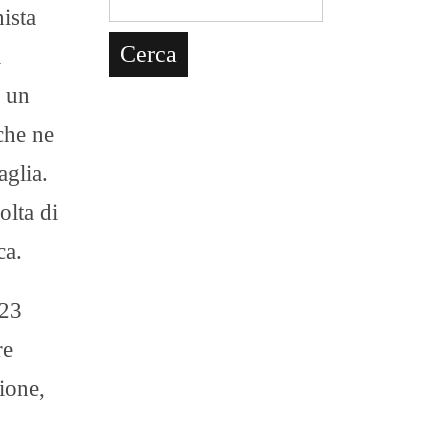
nista
i
a un
 che ne
aglia.
olta di
ica.
 23
re
ione,