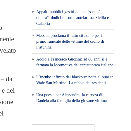
Appalti pubblici gestiti da una “società
ombra”: dodici misure cautelari tra Sicilia e
Calabria
o
Messina proclama il lutto cittadino per il
mente
primo funerale delle vittime del crollo di
Pistunina
svelato
Addio a Francesco Guccini: ad 86 anni si è
fermata la locomotiva del cantautorato italiano
L’incubo infinito dei blackout: notte al buio in
 – da
Viale San Martino. La rabbia dei residenti
 e dei
Una poesia per Alessandra, la carezza di
ssione
Daniela alla famiglia della giovane vittima
el