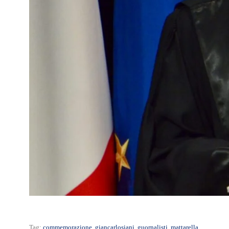
Tag:
commemorazione
,
giancarlosiani
,
guornalisti
,
mattarella