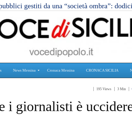
pubblici gestiti da una “società ombra”: dod
s
News Messina
Cronaca Messina
CRONACA SICILIA
195 Views
3 Min
S
C
 i giornalisti è uccidere
a
r
n
o
i
n
t
a
à
c
a