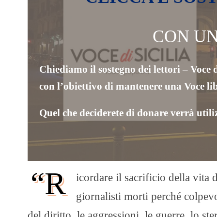
CON U
Chiediamo il sostegno dei lettori – Voce d
con l’obiettivo di mantenere una Voce li
Quel che deciderete di donare verrà utili
“R
icordare il sacrificio della vit
giornalisti morti perché colpevol
del diritto, le aggressioni, le guerre, lo st