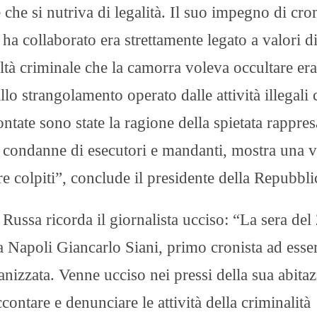
 che si nutriva di legalità. Il suo impegno di cro
i ha collaborato era strettamente legato a valori d
ltà criminale che la camorra voleva occultare er
allo strangolamento operato dalle attività illegali
tate sono state la ragione della spietata rappres
le condanne di esecutori e mandanti, mostra una v
re colpiti”, conclude il presidente della Repubbl
Russa ricorda il giornalista ucciso: “La sera del
a Napoli Giancarlo Siani, primo cronista ad esse
anizzata. Venne ucciso nei pressi della sua abitaz
contare e denunciare le attività della criminalità