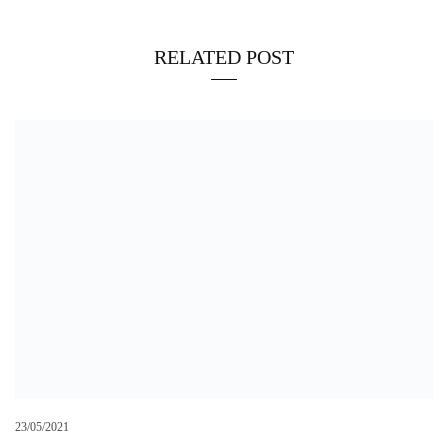
RELATED POST
23/05/2021
Giro: Nibali cade. Le sue condizioni in corso di valutazione