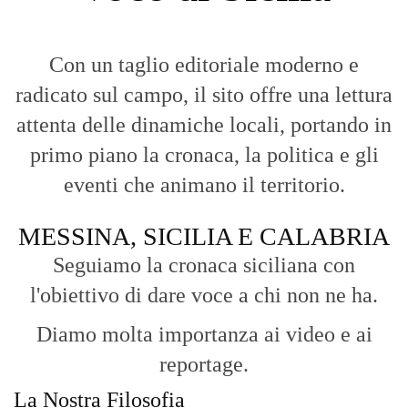
Seguiamo la cronaca siciliana con
l'obiettivo di dare voce a chi non ne ha.
Diamo molta importanza ai video e ai
reportage.
La Nostra Filosofia
Aggiornamenti tempestivi:
Notizie in tempo reale per restare sempre
connessi con la realtà dello Stretto e della regione.
Analisi e territorio:
La direzione di Giuseppe Bevacqua garantisce un
punto di vista incisivo, vicino ai cittadini e alle loro istanze.
Fruizione agile:
Una piattaforma pensata per una lettura veloce e
diretta delle notizie quotidiane.