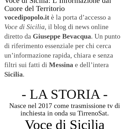
- LA STORIA -
Nasce nel 2017 come trasmissione tv di
inchiesta in onda su TirrenoSat.
Voce di Sicilia
Con un taglio editoriale moderno e
radicato sul campo, il sito offre una lettura
attenta delle dinamiche locali, portando in
primo piano la cronaca, la politica e gli
eventi che animano il territorio.
MESSINA, SICILIA E CALABRIA