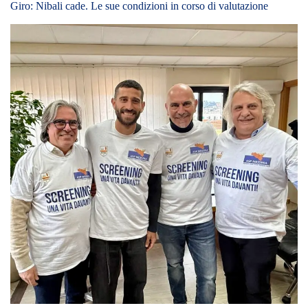
21/02/2025
L’Asp e la maglia del Messina uniti nella prevenzione. Stipulato
un accordo per visite diagnostiche e specialistiche ai calciatori, che
a loro volta promuoveranno le iniziative dell’Azienda Sanitaria.
04/11/2023
Akademia Città Di Messina impegnata nel Derby del Sud per
continuare a correre. Al “PalaRescifina” arriva la Volley Soverato.
La centrale Valentina Mearini: “Squadra da non sottovalutare”