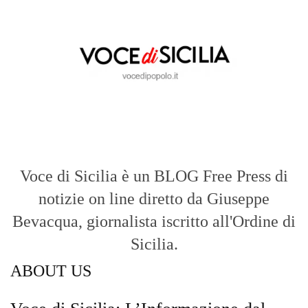
notizie on line diretto da Giuseppe
Bevacqua, giornalista iscritto all'Ordine di
Sicilia.
ABOUT US
Voce di Sicilia: L’Informazione dal
Cuore del Territorio
vocedipopolo.it
è la porta d’accesso a
Voce di Sicilia
, il blog di news online
diretto da
Giuseppe Bevacqua
. Un punto
di riferimento essenziale per chi cerca
un’informazione rapida, chiara e senza
filtri sui fatti di
Messina
e dell’intera
Sicilia
.