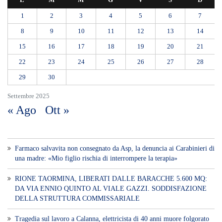
Farmaco salvavita non consegnato da Asp, la denuncia ai Carabinieri di
una madre: «Mio figlio rischia di interrompere la terapia»
RIONE TAORMINA, LIBERATI DALLE BARACCHE 5.600 MQ:
DA VIA ENNIO QUINTO AL VIALE GAZZI. SODDISFAZIONE
DELLA STRUTTURA COMMISSARIALE
Tragedia sul lavoro a Calanna, elettricista di 40 anni muore folgorato
mentre monta le luminarie
MANUTENZIONI STRADALI FINALMENTE FUORI DALLE
COMPETENZE DI AMAM. DOPO OLTRE DUE ANNI DI
INEFFICIENZA ASSOLUTA.
​Appalti, Musolino: “Rapporto ANAC e inchiesta DDA confermano i
rischi. Affidamenti diretti spalancano le porte ai criminali”