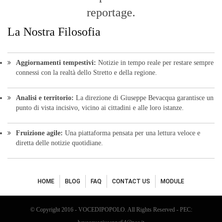
reportage.
La Nostra Filosofia
Aggiornamenti tempestivi:
Notizie in tempo reale per restare sempre
connessi con la realtà dello Stretto e della regione.
Analisi e territorio:
La direzione di Giuseppe Bevacqua garantisce un
punto di vista incisivo, vicino ai cittadini e alle loro istanze.
Fruizione agile:
Una piattaforma pensata per una lettura veloce e
diretta delle notizie quotidiane.
HOME
BLOG
FAQ
CONTACT US
MODULE
© Copyright 2016 - VOCEDIPOPOLO. All Rights Reserved - PEC: