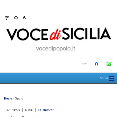
L’ultimo abbraccio di Messina ad Alessandra
☰
≡
Menu
Home
>
Sport
428 Views
6 Min
0 Comment