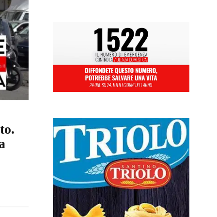
to.
a