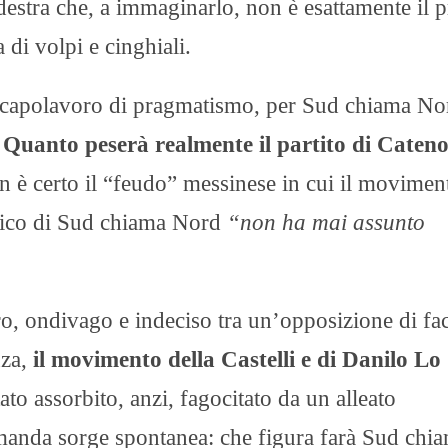
estra che, a immaginarlo, non è esattamente il 
a di volpi e cinghiali.
un capolavoro di pragmatismo, per Sud chiama No
.
Quanto peserà realmente il partito di Caten
 è certo il “feudo” messinese in cui il movimen
litico di Sud chiama Nord
“non ha mai assunto
o, ondivago e indeciso tra un’opposizione di fac
nza,
il movimento della Castelli e di Danilo Lo
ato assorbito, anzi, fagocitato da un alleato
anda sorge spontanea: che figura farà Sud chi