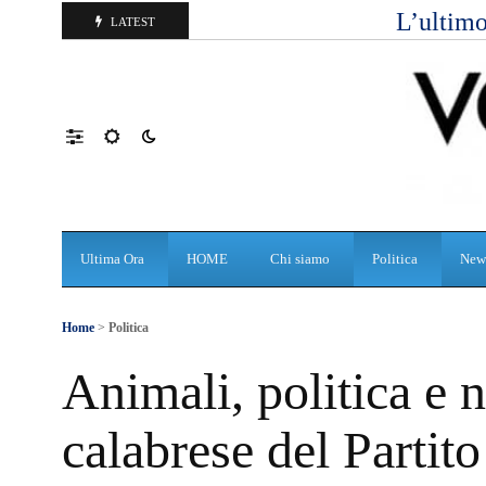
L’ultimo
LATEST
Ultima Ora
HOME
Chi siamo
Politica
New
Home
>
Politica
Animali, politica e n
calabrese del Partito