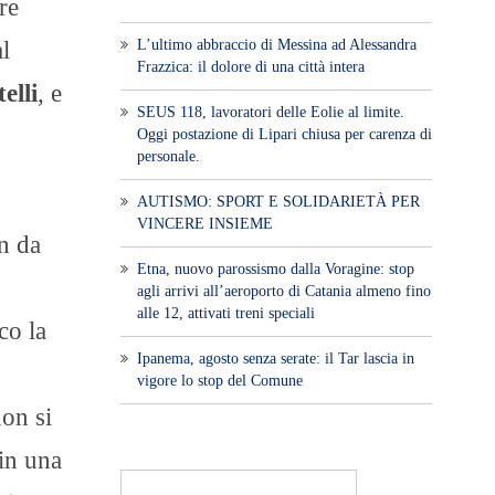
re
L’ultimo abbraccio di Messina ad Alessandra
l
Frazzica: il dolore di una città intera
elli
, e
SEUS 118, lavoratori delle Eolie al limite.
Oggi postazione di Lipari chiusa per carenza di
personale.
AUTISMO: SPORT E SOLIDARIETÀ PER
VINCERE INSIEME
on da
Etna, nuovo parossismo dalla Voragine: stop
agli arrivi all’aeroporto di Catania almeno fino
alle 12, attivati treni speciali
co la
Ipanema, agosto senza serate: il Tar lascia in
vigore lo stop del Comune
non si
 in una