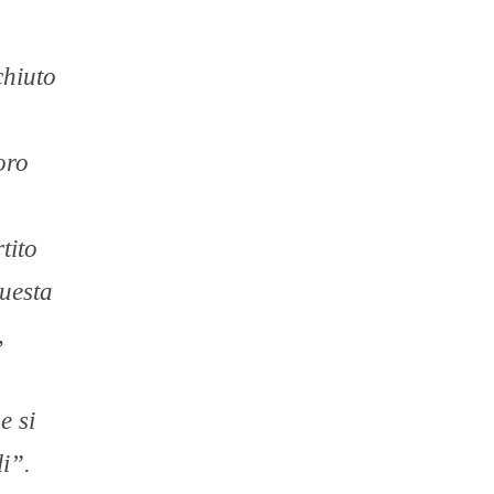
chiuto
oro
tito
questa
,
e si
li”.