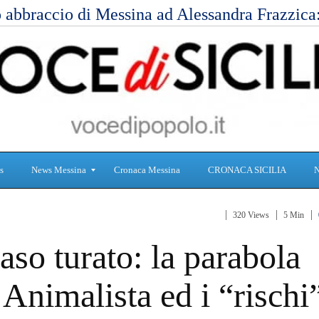
 abbraccio di Messina ad Alessandra Frazzic
s
News Messina
Cronaca Messina
CRONACA SICILIA
320 Views
5 Min
S
C
aso turato: la parabola
a
r
n
o
i
n
 Animalista ed i “rischi
t
a
à
c
a