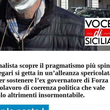
O
R
T
A
G
E
S
p
o
r
t
T
malista scopre il pragmatismo più spin
I
R
legari si getta in un’alleanza spericolat
R
r sostenere l’ex governatore di Forza
E
N
olavoro di coerenza politica che vale
O
olo altrimenti insormontabile.