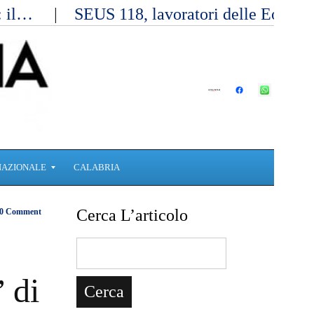
a: il…
SEUS 118, lavoratori delle Eolie 
NAZIONALE
CALABRIA
Cerca L’articolo
0 Comment
” di