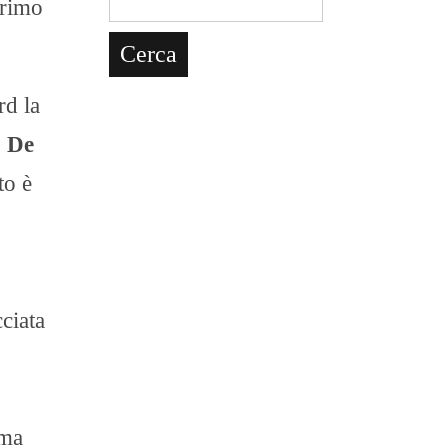
primo
rd la
o De
to è
ciata
ama