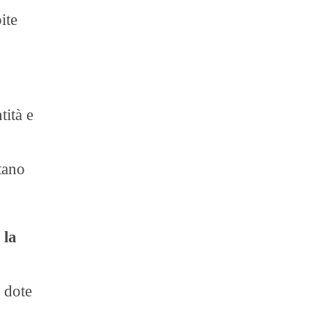
ite
tità e
tano
 la
n dote