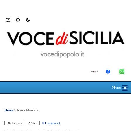
Mit, ok Consiglio Lavori pubblici a progett
☰
≡
Menu
Home
>
News Messina
369 Views
2 Min
0 Comment