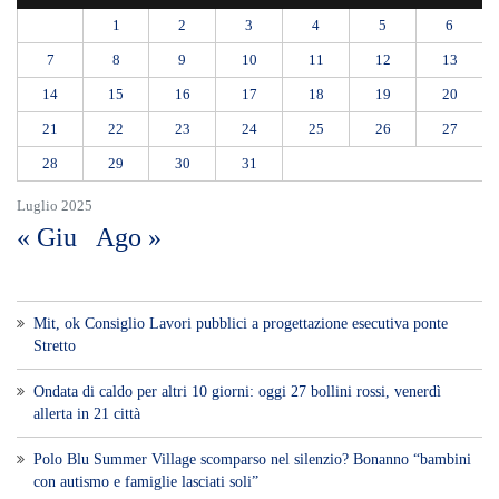
Mit, ok Consiglio Lavori pubblici a progettazione esecutiva ponte
Stretto
Ondata di caldo per altri 10 giorni: oggi 27 bollini rossi, venerdì
allerta in 21 città
Polo Blu Summer Village scomparso nel silenzio? Bonanno “bambini
con autismo e famiglie lasciati soli”
Appalti pubblici gestiti da una “società ombra”: dodici misure cautelari
tra Sicilia e Calabria
Messina proclama il lutto cittadino per il primo funerale delle vittime
del crollo di Pistunina