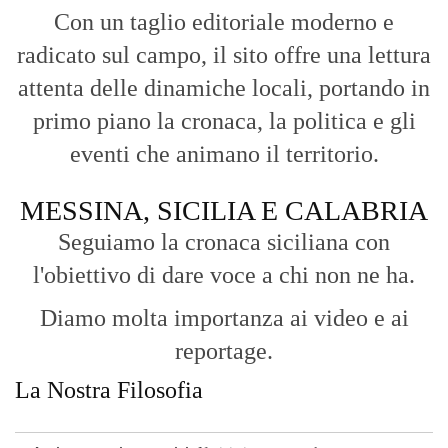
Seguiamo la cronaca siciliana con
l'obiettivo di dare voce a chi non ne ha.
Diamo molta importanza ai video e ai
reportage.
La Nostra Filosofia
Aggiornamenti tempestivi:
Notizie in tempo reale per restare sempre
connessi con la realtà dello Stretto e della regione.
Analisi e territorio:
La direzione di Giuseppe Bevacqua garantisce un
punto di vista incisivo, vicino ai cittadini e alle loro istanze.
Fruizione agile:
Una piattaforma pensata per una lettura veloce e
diretta delle notizie quotidiane.