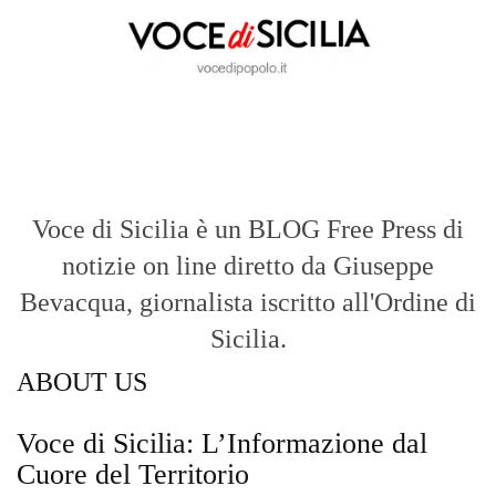
notizie on line diretto da Giuseppe
Bevacqua, giornalista iscritto all'Ordine di
Sicilia.
ABOUT US
Voce di Sicilia: L’Informazione dal
Cuore del Territorio
vocedipopolo.it
è la porta d’accesso a
Voce di Sicilia
, il blog di news online
diretto da
Giuseppe Bevacqua
. Un punto
di riferimento essenziale per chi cerca
un’informazione rapida, chiara e senza
filtri sui fatti di
Messina
e dell’intera
Sicilia
.