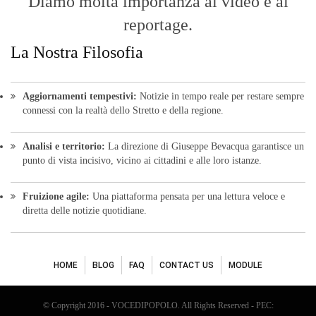
bevacquagiuseppe64@pec.it