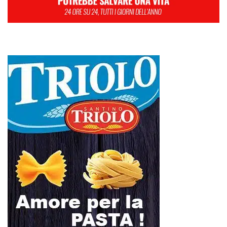
L
M
M
G
V
S
D
1
2
3
4
5
6
7
8
9
10
11
12
13
14
15
16
17
18
19
20
21
22
23
24
25
26
27
28
29
30
31
Maggio 2025
« Apr
Giu »
Farmaco salvavita non consegnato da Asp, la denuncia ai Carabinieri di
una madre: «Mio figlio rischia di interrompere la terapia»
RIONE TAORMINA, LIBERATI DALLE BARACCHE 5.600 MQ: