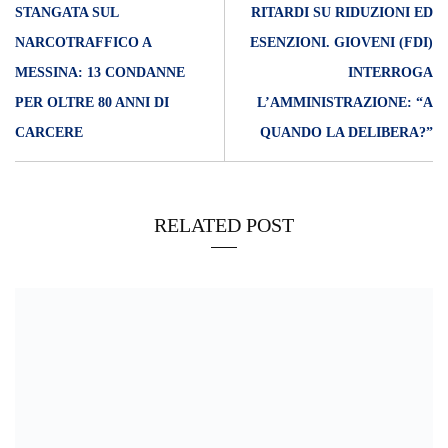
STANGATA SUL
RITARDI SU RIDUZIONI ED
NARCOTRAFFICO A
ESENZIONI. GIOVENI (FDI)
MESSINA: 13 CONDANNE
INTERROGA
PER OLTRE 80 ANNI DI
L’AMMINISTRAZIONE: “A
CARCERE
QUANDO LA DELIBERA?”
RELATED POST
05/11/2022
La disperazione di Mimma Mangano, madre di due bimbi autistici
in una casa senza agibilità. “Ieri volevo farla finita. Nessuno ci
ascolta”. L’intervento dei Carabinieri