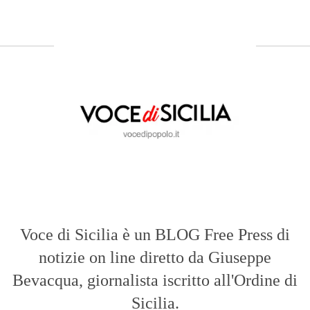
ABOUT US
Voce di Sicilia: L’Informazione dal
Cuore del Territorio
vocedipopolo.it
è la porta d’accesso a
Voce di Sicilia
, il blog di news online
diretto da
Giuseppe Bevacqua
. Un punto
di riferimento essenziale per chi cerca
un’informazione rapida, chiara e senza
filtri sui fatti di
Messina
e dell’intera
Sicilia
.
- LA STORIA -