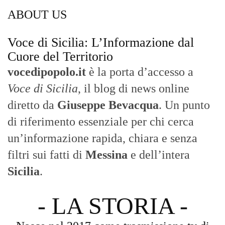
Nasce nel 2017 come trasmissione tv di
inchiesta in onda su TirrenoSat.
Voce di Sicilia
Con un taglio editoriale moderno e
radicato sul campo, il sito offre una lettura
attenta delle dinamiche locali, portando in
primo piano la cronaca, la politica e gli
eventi che animano il territorio.
MESSINA, SICILIA E CALABRIA
Seguiamo la cronaca siciliana con
l'obiettivo di dare voce a chi non ne ha.