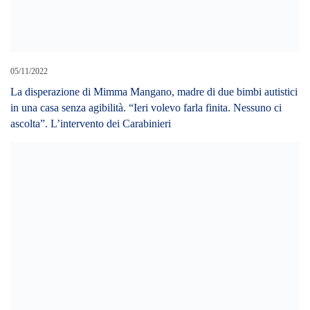
02/11/2022
Reddito di cittadinanza, ecco chi rischia di perderlo
21/10/2022
Messina – Esenzione imposta suolo pubblico, Gioveni, “Non è
per tutti ????”. Solo per bar e ristoranti?