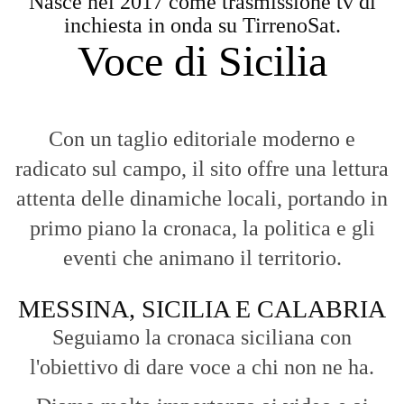
Diamo molta importanza ai video e ai
reportage.
La Nostra Filosofia
Aggiornamenti tempestivi:
Notizie in tempo reale per restare sempre
connessi con la realtà dello Stretto e della regione.
Analisi e territorio:
La direzione di Giuseppe Bevacqua garantisce un
punto di vista incisivo, vicino ai cittadini e alle loro istanze.
Fruizione agile:
Una piattaforma pensata per una lettura veloce e
diretta delle notizie quotidiane.
HOME
BLOG
FAQ
CONTACT US
MODULE
© Copyright 2016 - VOCEDIPOPOLO. All Rights Reserved - PEC: