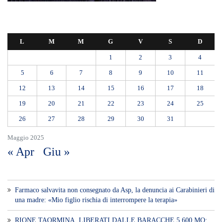
DA VIA ENNIO QUINTO AL VIALE GAZZI. SODDISFAZIONE
DELLA STRUTTURA COMMISSARIALE
Tragedia sul lavoro a Calanna, elettricista di 40 anni muore folgorato
mentre monta le luminarie
MANUTENZIONI STRADALI FINALMENTE FUORI DALLE
COMPETENZE DI AMAM. DOPO OLTRE DUE ANNI DI
INEFFICIENZA ASSOLUTA.
​Appalti, Musolino: “Rapporto ANAC e inchiesta DDA confermano i
rischi. Affidamenti diretti spalancano le porte ai criminali”