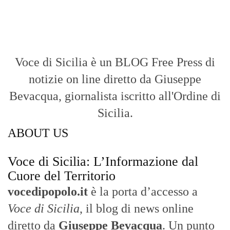
Voce di Sicilia: L’Informazione dal
Cuore del Territorio
vocedipopolo.it
è la porta d’accesso a
Voce di Sicilia
, il blog di news online
diretto da
Giuseppe Bevacqua
. Un punto
di riferimento essenziale per chi cerca
un’informazione rapida, chiara e senza
filtri sui fatti di
Messina
e dell’intera
Sicilia
.
- LA STORIA -
Nasce nel 2017 come trasmissione tv di
inchiesta in onda su TirrenoSat.