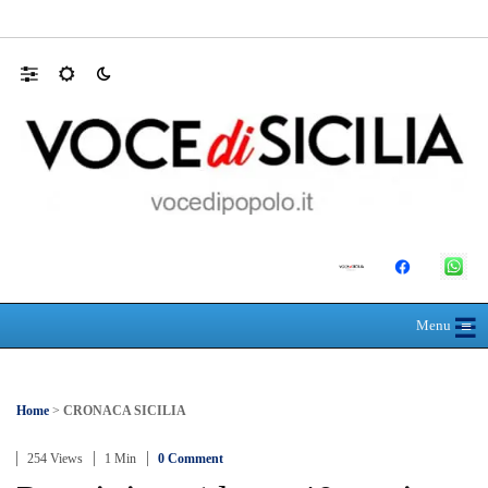
L’ultimo abbraccio di Messina ad Alessandra
☰
≡
Menu
Home
>
CRONACA SICILIA
254 Views
1 Min
0 Comment