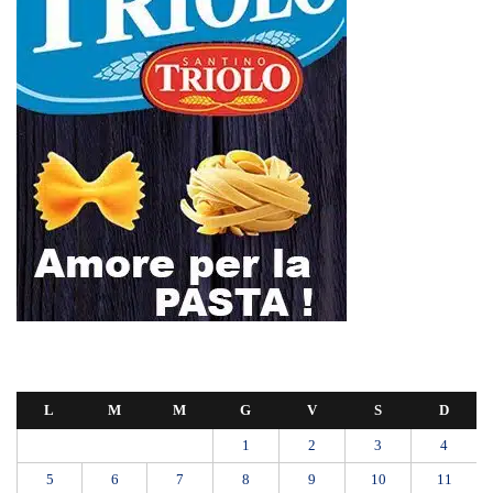
L
M
M
G
V
S
D
1
2
3
4
5
6
7
8
9
10
11
12
13
14
15
16
17
18
19
20
21
22
23
24
25
26
27
28
29
30
31
Maggio 2025
« Apr
Giu »
L’ultimo abbraccio di Messina ad Alessandra Frazzica: il dolore di una
città intera
SEUS 118, lavoratori delle Eolie al limite. Oggi postazione di Lipari