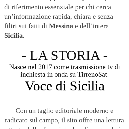
Voce di Sicilia
Con un taglio editoriale moderno e
radicato sul campo, il sito offre una lettura
attenta delle dinamiche locali, portando in
primo piano la cronaca, la politica e gli
eventi che animano il territorio.
MESSINA, SICILIA E CALABRIA
Seguiamo la cronaca siciliana con
l'obiettivo di dare voce a chi non ne ha.
Diamo molta importanza ai video e ai
reportage.