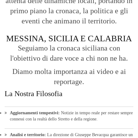
La Nostra Filosofia
Aggiornamenti tempestivi:
Notizie in tempo reale per restare sempre
connessi con la realtà dello Stretto e della regione.
Analisi e territorio:
La direzione di Giuseppe Bevacqua garantisce un
punto di vista incisivo, vicino ai cittadini e alle loro istanze.
Fruizione agile:
Una piattaforma pensata per una lettura veloce e
diretta delle notizie quotidiane.
HOME
BLOG
FAQ
CONTACT US
MODULE
© Copyright 2016 - VOCEDIPOPOLO. All Rights Reserved - PEC:
bevacquagiuseppe64@pec.it