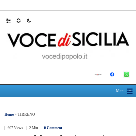
SEUS 118, lavoratori delle Eolie al limite. 
☰
≡
Menu
Home
>
TIRRENO
607 Views
2 Min
0 Comment