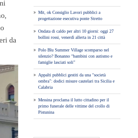
ni
Mit, ok Consiglio Lavori pubblici a
mo,
progettazione esecutiva ponte Stretto
no
Ondata di caldo per altri 10 giorni: oggi 27
bollini rossi, venerdì allerta in 21 città
eri da
Polo Blu Summer Village scomparso nel
silenzio? Bonanno “bambini con autismo e
famiglie lasciati soli”
Appalti pubblici gestiti da una “società
ombra”: dodici misure cautelari tra Sicilia e
Calabria
Messina proclama il lutto cittadino per il
primo funerale delle vittime del crollo di
Pistunina