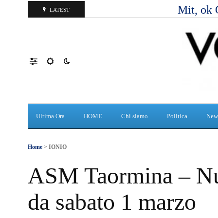
Mit, ok 
LATEST
Ultima Ora
HOME
Chi siamo
Politica
New
Home
>
IONIO
ASM Taormina – Nuov
da sabato 1 marzo