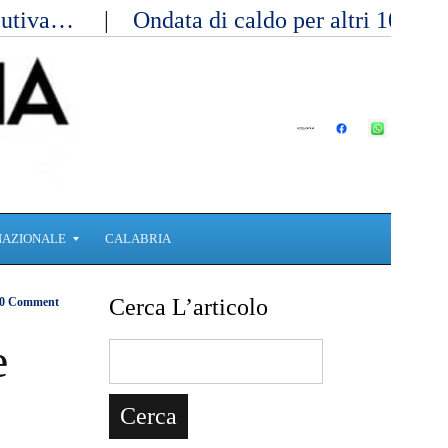
ecutiva…
Ondata di caldo per altri 10 gi
NAZIONALE
CALABRIA
Cerca L’articolo
0 Comment
e