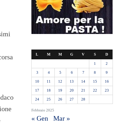
simi
L
M
M
G
V
S
D
corsa
1
2
3
4
5
6
7
8
9
10
11
12
13
14
15
16
17
18
19
20
21
22
23
ndaco
24
25
26
27
28
zione
Febbraio 2025
« Gen
Mar »
e