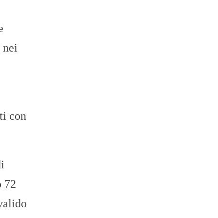
e
 nei
ti con
di
o 72
valido