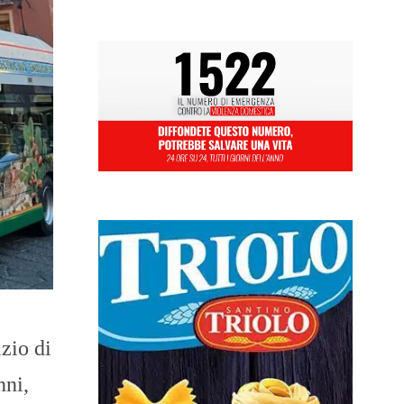
izio di
nni,