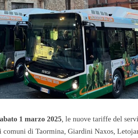
O
R
T
A
G
E
S
p
o
r
t
T
I
R
R
E
N
O
sabato 1 marzo 2025
, le nuove tariffe del serv
 i comuni di Taormina, Giardini Naxos, Letoja