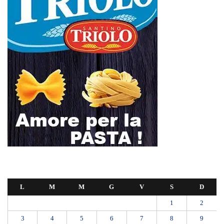
L
M
M
G
V
S
D
1
2
3
4
5
6
7
8
9