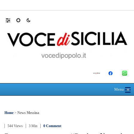
MANUTENZIONI STRADALI FINALMEN
☰
≡
Menu
Home
>
News Messina
544 Views
3 Min
0 Comment