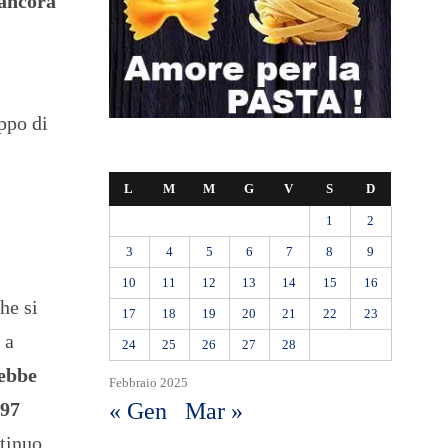
 ancora
ppo di
L
M
M
G
V
S
D
1
2
3
4
5
6
7
8
9
10
11
12
13
14
15
16
he si
17
18
19
20
21
22
23
 a
24
25
26
27
28
rebbe
Febbraio 2025
« Gen
Mar »
 97
ntinuo