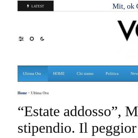
Mit, ok 
LATEST
Ultima Ora
HOME
Chi siamo
Politica
New
Home
>
Ultima Ora
“Estate addosso”, M
stipendio. Il peggio