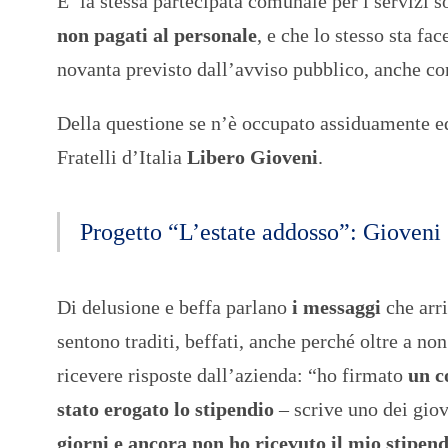
E’ la stessa partecipata comunale per i servizi s
non pagati al personale
, e che lo stesso sta f
novanta previsto dall’avviso pubblico, anche con
Della questione se n’è occupato assiduamente e
Fratelli d’Italia
Libero Gioveni
.
Progetto “L’estate addosso”: Gioveni
Di delusione e beffa parlano
i messaggi
che arri
sentono traditi, beffati, anche perché oltre a n
ricevere risposte dall’azienda: “ho firmato
un c
stato erogato lo stipendio
– scrive uno dei gio
giorni e ancora non ho ricevuto il mio stipen