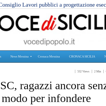
Consiglio Lavori pubblici a progettazione es
s
News Messina
Cronaca Messina
CRONACA SICILIA
532 Views
2 Min
S
C
SC, ragazzi ancora sen
a
r
n
o
i
n
r modo per infondere
t
a
à
c
a