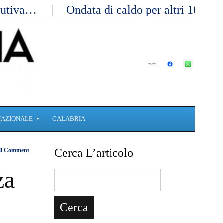
ecutiva…
Ondata di caldo per altri 10 gi
NAZIONALE
CALABRIA
Cerca L’articolo
0 Comment
za