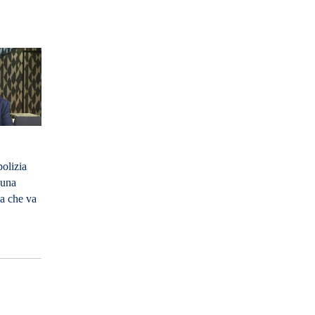
olizia
“una
ia che va