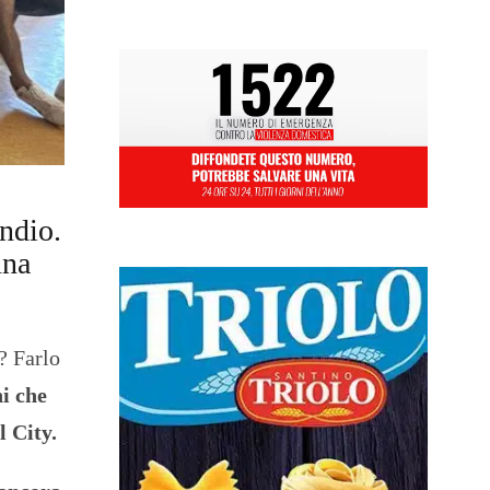
endio.
una
? Farlo
ni che
 City.