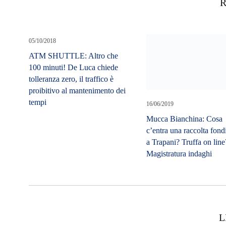
R
05/10/2018
ATM SHUTTLE: Altro che
100 minuti! De Luca chiede
tolleranza zero, il traffico è
proibitivo al mantenimento dei
tempi
16/06/2019
Mucca Bianchina: Cosa
c’entra una raccolta fond
a Trapani? Truffa on line
Magistratura indaghi
L