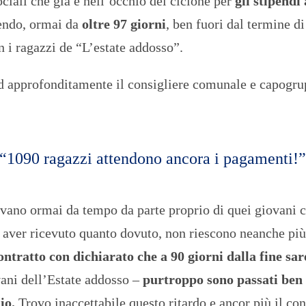
ociali che già è nell’occhio del ciclone per
gli stipendi
acendo, ormai da
oltre 97 giorni
, ben fuori dal termine di
 i ragazzi de “L’estate addosso”.
d approfonditamente il consigliere comunale e capogru
 “1090 ragazzi attendono ancora i pagamenti!”
vano ormai da tempo da parte proprio di quei giovani c
on aver ricevuto quanto dovuto, non riescono neanche più
ontratto con dichiarato che a 90 giorni dalla fine sa
vani dell’Estate addosso –
purtroppo sono passati ben
dio.
Trovo inaccettabile questo ritardo e ancor più il co