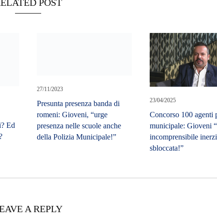
ELATED POST
27/11/2023
23/04/2025
Presunta presenza banda di
Concorso 100 agenti p
romeni: Gioveni, “urge
i? Ed
municipale: Gioveni 
presenza nelle scuole anche
?
incomprensibile inerz
della Polizia Municipale!”
sbloccata!”
EAVE A REPLY