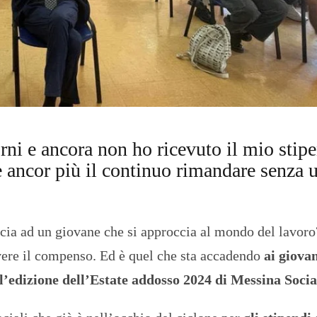
O
R
T
A
G
E
S
p
o
r
rni e ancora non ho ricevuto il mio stip
t
e ancor più il continuo rimandare senza 
T
I
R
R
E
ucia ad un giovane che si approccia al mondo del lavoro
N
vere il compenso. Ed è quel che sta accadendo
ai giova
O
’edizione dell’Estate addosso 2024 di Messina Social