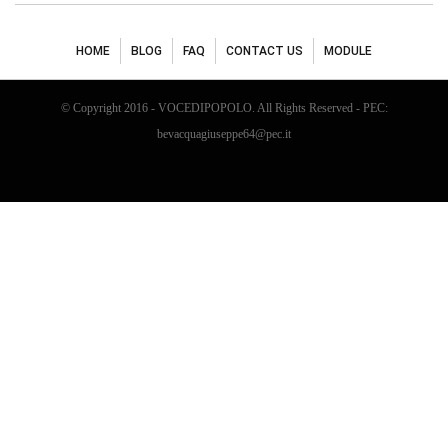
HOME
BLOG
FAQ
CONTACT US
MODULE
© Copyright 2016 - VOCEDIPOPOLO. All Rights Reserved - PEC:
bevacquagiuseppe64@pec.it