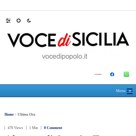
Domani dalle 10, al Policlinico di Messina, 
☰
≡
Menu
Home
>
Ultima Ora
478 Views
1 Min
0 Comment