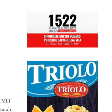
i Mili
turali.