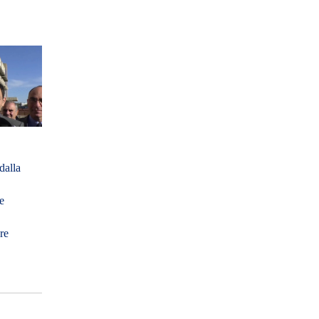
dalla
ie
re