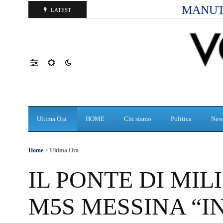
MANUT
LATEST
Ultima Ora
HOME
Chi siamo
Politica
New
Home
>
Ultima Ora
IL PONTE DI MIL
M5S MESSINA “I