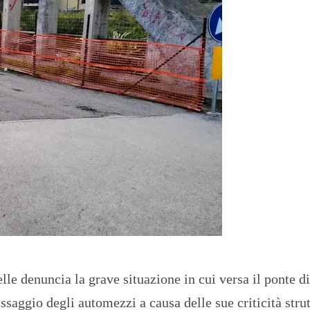
O
R
T
A
G
E
S
p
o
r
t
T
I
R
R
E
N
O
le denuncia la grave situazione in cui versa il ponte d
assaggio degli automezzi a causa delle sue criticità strut