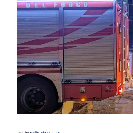
Tag:
incendio
,
via candore