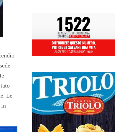
ncendio
 sede
te
stato
te. Le
 in