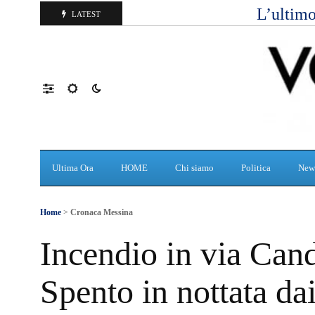
L’ultimo
LATEST
Ultima Ora
HOME
Chi siamo
Politica
New
Home
>
Cronaca Messina
Incendio in via Can
Spento in nottata dai