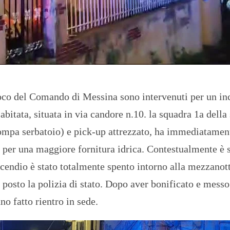
O
R
T
A
G
E
S
p
o
 fuoco del Comando di Messina sono intervenuti per un i
r
t
bitata, situata in via candore n.10. la squadra 1a della
T
pompa serbatoio) e pick-up attrezzato, ha immediatamen
I
R
, per una maggiore fornitura idrica. Contestualmente è 
R
’incendio è stato totalmente spento intorno alla mezzanot
E
N
 posto la polizia di stato. Dopo aver bonificato e messo
O
no fatto rientro in sede.