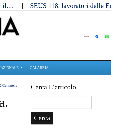
a: il…
SEUS 118, lavoratori delle Eolie 
NAZIONALE
CALABRIA
Cerca L’articolo
0 Comment
a.