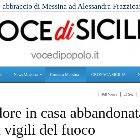
 abbraccio di Messina ad Alessandra Frazzic
s
News Messina
Cronaca Messina
CRONACA SICILIA
468 Views
53 Sec
S
C
dore in casa abbandonat
a
r
n
o
i
n
 vigili del fuoco
t
a
à
c
a