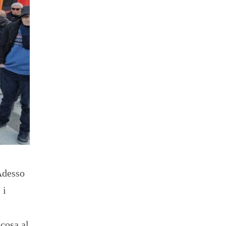
Adesso
 i
cosa al