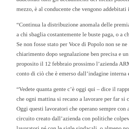
mezzo, è al conducente che vengono addebitati i
“Continua la distribuzione anomala delle premia
a chi sbaglia costantemente le buste paga, o a c
Se non fosse stato per Voce di Popolo non se ne 
chiarimento dopo segnalazione ben precisa e un’
proposito il 12 febbraio prossimo l’azienda AR
conto di ciò che è emerso dall’indagine interna
“Vedete quanta gente c’è oggi qui – dice il rap
che ogni mattina si recano a lavorare per far si c
Oggi questi lavoratori che operano sempre con a
circuito creato dall’azienda con politiche colpe
lavoratori né con le sigle sindacali, o almeno no