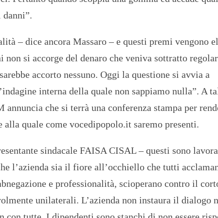
 danni”.
lità – dice ancora Massaro – e questi premi vengono el
hi non si accorge del denaro che veniva sottratto regola
sarebbe accorto nessuno. Oggi la questione si avvia a
indagine interna della quale non sappiamo nulla”. A ta
M annuncia che si terrà una conferenza stampa per rend
 e alla quale come vocedipopolo.it saremo presenti.
presentante sindacale FAISA CISAL – questi sono lavora
he l’azienda sia il fiore all’occhiello che tutti acclama
bnegazione e professionalità, scioperano contro il cort
volmente unilaterali. L’azienda non instaura il dialogo n
n con tutte. I dipendenti sono stanchi di non essere risp