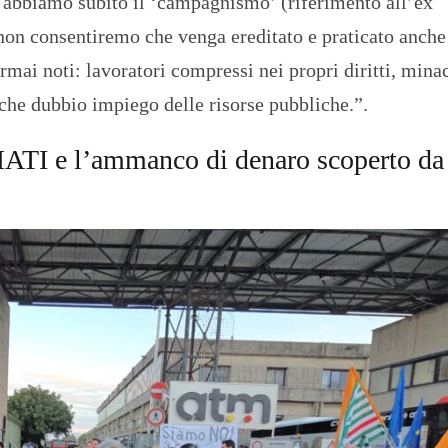
i abbiamo subito il ‘campagnismo’ (riferimento all’ex
n consentiremo che venga ereditato e praticato anche
mai noti: lavoratori compressi nei propri diritti, minac
nche dubbio impiego delle risorse pubbliche.”.
I e l’ammanco di denaro scoperto da