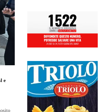
l e
posito