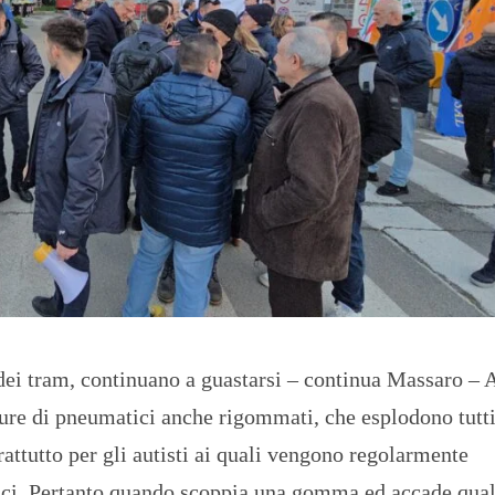
dei tram, continuano a guastarsi – continua Massaro – 
ure di pneumatici anche rigommati, che esplodono tutti
rattutto per gli autisti ai quali vengono regolarmente
lici. Pertanto quando scoppia una gomma ed accade qual