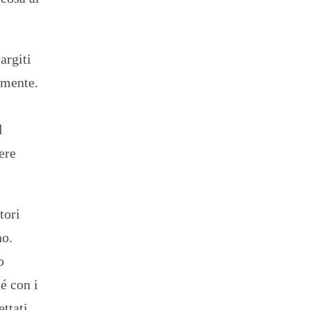
argiti
rmente.
l
ere
tori
no.
o
é con i
ettati