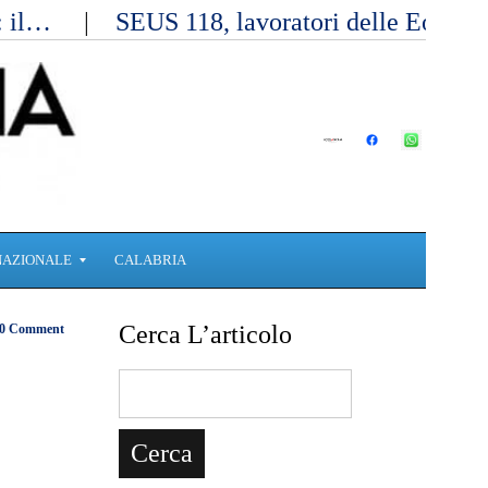
a: il…
SEUS 118, lavoratori delle Eolie 
NAZIONALE
CALABRIA
Cerca L’articolo
0 Comment