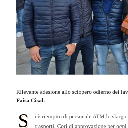
Rilevante adesione allo sciopero odierno dei lav
Faisa Cisal.
S
i è riempito di personale ATM lo slargo 
trasporti. Cori di approvazione per ogni 