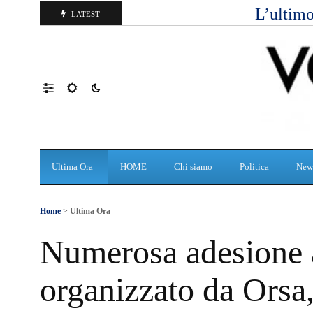
L’ultimo
LATEST
Ultima Ora
HOME
Chi siamo
Politica
New
Home
>
Ultima Ora
Numerosa adesione 
organizzato da Orsa, 