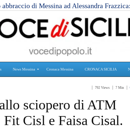
 abbraccio di Messina ad Alessandra Frazzic
s
News Messina
Cronaca Messina
CRONACA SICILIA
792 Views
7 Min
S
C
allo sciopero di ATM
a
r
n
o
i
n
Fit Cisl e Faisa Cisal.
t
a
à
c
a