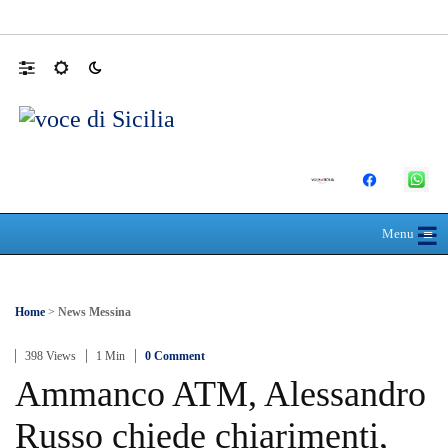
Domani dalle 10, al Policlinico di Messina, 
☰
≡
Menu
Home
>
News Messina
398 Views
1 Min
0 Comment
Ammanco ATM, Alessandro
Russo chiede chiarimenti,