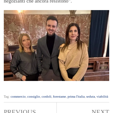
negozianti che ancora resistono”.
Tag:
commercio
,
consiglio
,
cordoli
,
forestame
,
prima l'italia
,
seduta
,
viabilità
PREVIOUS
NEXT