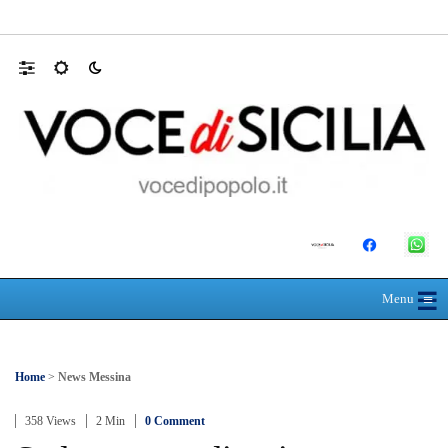
L’ultimo abbraccio di Messina ad Alessandra
☰
≡
Menu
Home
>
News Messina
358 Views
2 Min
0 Comment