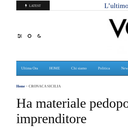
L’ultimo
LATEST
Ultima Ora
HOME
Chi siamo
Politica
New
Home
>
CRONACA SICILIA
Ha materiale pedopo
imprenditore