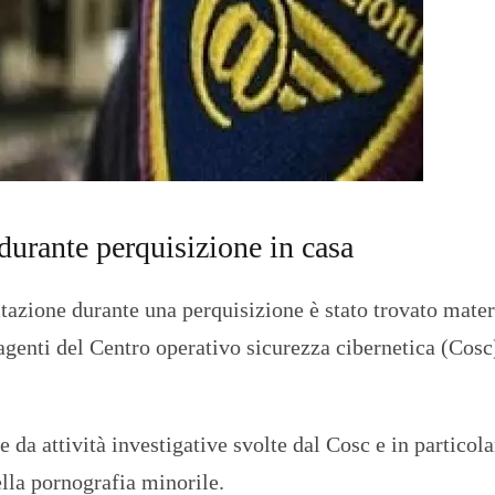
O
R
T
A
G
E
S
p
o
r
t
durante perquisizione in casa
T
I
itazione durante una perquisizione è stato trovato mater
R
R
agenti del Centro operativo sicurezza cibernetica (Cosc
E
N
O
e da attività investigative svolte dal Cosc e in particola
ella pornografia minorile.