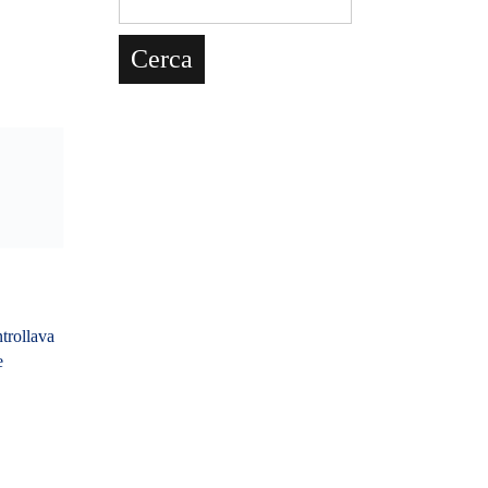
trollava
e