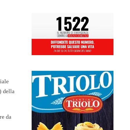
iale
) della
re da