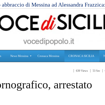
 abbraccio di Messina ad Alessandra Frazzic
s
News Messina
Cronaca Messina
CRONACA SICILIA
639 Views
53 Sec
S
C
rnografico, arrestato
a
r
n
o
i
n
t
a
à
c
a