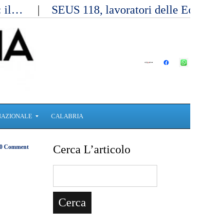
a: il…
SEUS 118, lavoratori delle Eolie 
NAZIONALE
CALABRIA
Cerca L’articolo
0 Comment