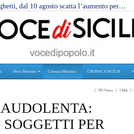
ghetti, dal 10 agosto scatta l’aumento per…
s
News Messina
Cronaca Messina
CRONACA SICILIA
795 Views
3 Min
S
C
RAUDOLENTA:
a
r
n
o
i
n
 SOGGETTI PER
t
a
à
c
a