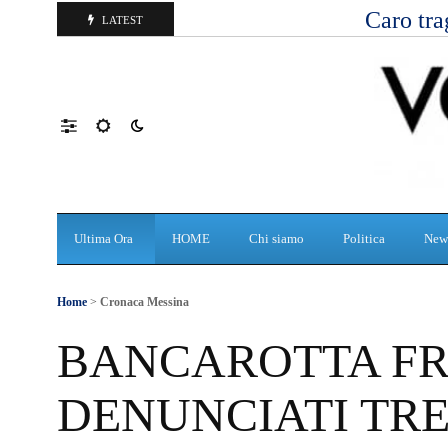
Caro tra
LATEST
Ultima Ora
HOME
Chi siamo
Politica
New
Home
>
Cronaca Messina
BANCAROTTA F
DENUNCIATI TRE