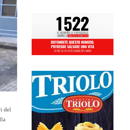
i del
lla