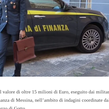
O
R
T
A
G
E
S
p
o
r
t
T
I
R
R
E
N
O
l valore di oltre 15 milioni di Euro, eseguito dai militar
nza di Messina, nell’ambito di indagini coordinate da
zzo di Gotto.