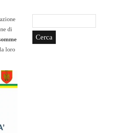
tazione
one di
, somme
la loro