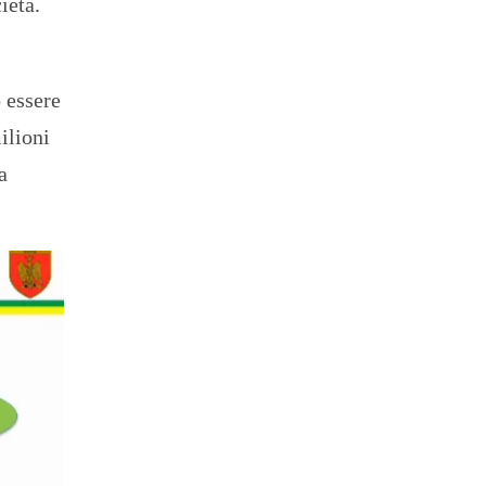
ietà.
 essere
ilioni
a