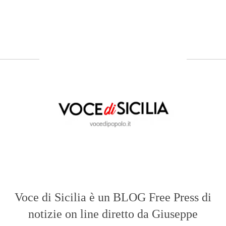
Voce di Sicilia è un BLOG Free Press di
notizie on line diretto da Giuseppe
Bevacqua, giornalista iscritto all'Ordine di
Sicilia.
ABOUT US
Voce di Sicilia: L’Informazione dal
Cuore del Territorio
vocedipopolo.it
è la porta d’accesso a
Voce di Sicilia
, il blog di news online
diretto da
Giuseppe Bevacqua
. Un punto
di riferimento essenziale per chi cerca