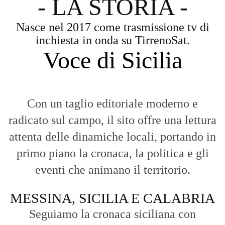
primo piano la cronaca, la politica e gli
eventi che animano il territorio.
MESSINA, SICILIA E CALABRIA
Seguiamo la cronaca siciliana con
l'obiettivo di dare voce a chi non ne ha.
Diamo molta importanza ai video e ai
reportage.
La Nostra Filosofia
Aggiornamenti tempestivi:
Notizie in tempo reale per restare sempre
connessi con la realtà dello Stretto e della regione.
Analisi e territorio:
La direzione di Giuseppe Bevacqua garantisce un
punto di vista incisivo, vicino ai cittadini e alle loro istanze.