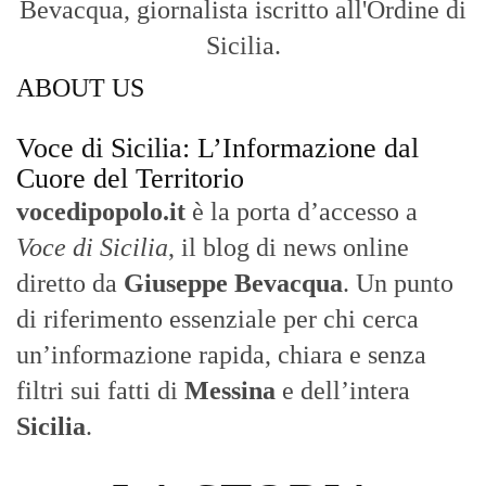
un’informazione rapida, chiara e senza
filtri sui fatti di
Messina
e dell’intera
Sicilia
.
- LA STORIA -
Nasce nel 2017 come trasmissione tv di
inchiesta in onda su TirrenoSat.
Voce di Sicilia
Con un taglio editoriale moderno e
radicato sul campo, il sito offre una lettura
attenta delle dinamiche locali, portando in