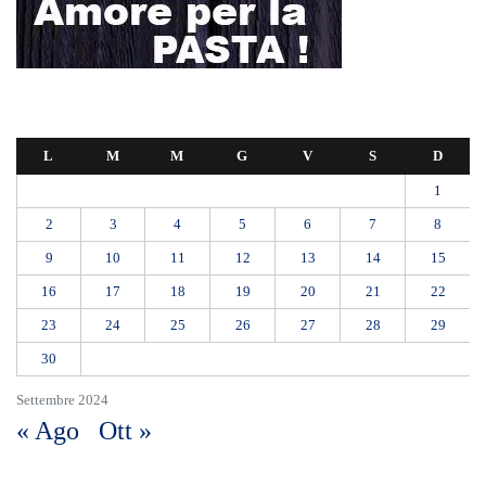
30
Settembre 2024
« Ago
Ott »
Appalti pubblici gestiti da una “società ombra”: dodici misure cautelari
tra Sicilia e Calabria
Messina proclama il lutto cittadino per il primo funerale delle vittime
del crollo di Pistunina
Addio a Francesco Guccini: ad 86 anni si è fermata la locomotiva del
cantautorato italiano
L’incubo infinito dei blackout: notte al buio in Viale San Martino. La
rabbia dei residenti
Una poesia per Alessandra, la carezza di Daniela alla famiglia della
giovane vittima