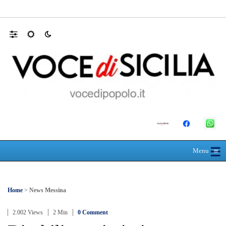
Appalti pubblici gestiti da una “società omb
☰
≡
Menu
Home
>
News Messina
2.002 Views
2 Min
0 Comment