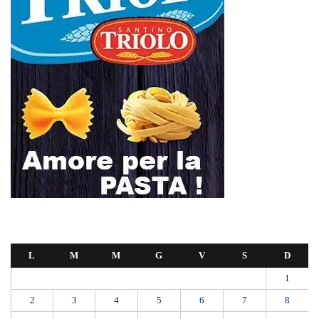
L
M
M
G
V
S
D
1
2
3
4
5
6
7
8
9
10
11
12
13
14
15
16
17
18
19
20
21
22
23
24
25
26
27
28
29
30
Settembre 2024
« Ago
Ott »
Farmaco salvavita non consegnato da Asp, la denuncia ai Carabinieri di
una madre: «Mio figlio rischia di interrompere la terapia»