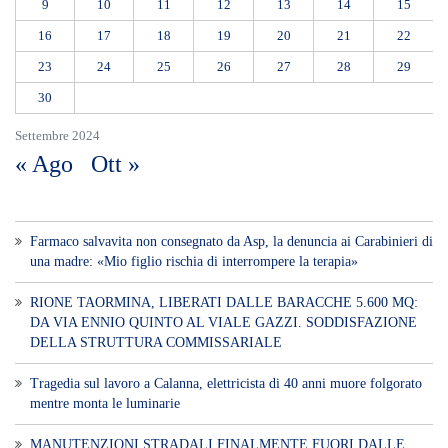
RIONE TAORMINA, LIBERATI DALLE BARACCHE 5.600 MQ:
DA VIA ENNIO QUINTO AL VIALE GAZZI. SODDISFAZIONE
DELLA STRUTTURA COMMISSARIALE
Tragedia sul lavoro a Calanna, elettricista di 40 anni muore folgorato
mentre monta le luminarie
MANUTENZIONI STRADALI FINALMENTE FUORI DALLE
COMPETENZE DI AMAM. DOPO OLTRE DUE ANNI DI
INEFFICIENZA ASSOLUTA.
​Appalti, Musolino: “Rapporto ANAC e inchiesta DDA confermano i
rischi. Affidamenti diretti spalancano le porte ai criminali”