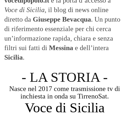
- LA STORIA -
Nasce nel 2017 come trasmissione tv di
inchiesta in onda su TirrenoSat.
Voce di Sicilia
Con un taglio editoriale moderno e
radicato sul campo, il sito offre una lettura
attenta delle dinamiche locali, portando in
primo piano la cronaca, la politica e gli
eventi che animano il territorio.
MESSINA, SICILIA E CALABRIA
Seguiamo la cronaca siciliana con
l'obiettivo di dare voce a chi non ne ha.