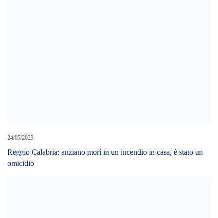
24/05/2023
Reggio Calabria: anziano morì in un incendio in casa, è stato un
omicidio
13/04/2024
Reggio Calabria, sequestro di 188 chili di cannabis: un arresto