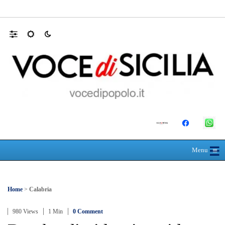
Farmaco salvavita non consegnato da Asp, l
☰
≡
Menu
Home
>
Calabria
980 Views
1 Min
0 Comment