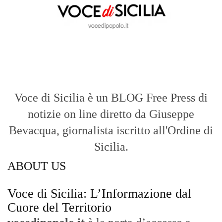
Sicilia.
ABOUT US
Voce di Sicilia: L’Informazione dal
Cuore del Territorio
vocedipopolo.it
è la porta d’accesso a
Voce di Sicilia
, il blog di news online
diretto da
Giuseppe Bevacqua
. Un punto
di riferimento essenziale per chi cerca
un’informazione rapida, chiara e senza
filtri sui fatti di
Messina
e dell’intera
Sicilia
.