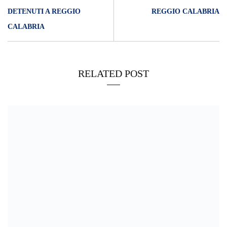
DETENUTI A REGGIO
REGGIO CALABRIA
CALABRIA
RELATED POST
11/06/2024
Arresti a Reggio Calabria: indagati il sindaco Falcomatà e il
capogruppo di FdI nel Consiglio regionale.