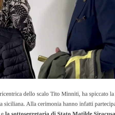
icentrica dello scalo Tito Minniti, ha spiccato la
a siciliana. Alla cerimonia hanno infatti parteci
e
la sottosegretaria di Stato Matilde Siracus