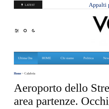
Appalti 
LATEST
Ultima Ora
HOME
Chi siamo
Politica
New
Home
>
Calabria
Aeroporto dello Stre
area partenze. Occhi