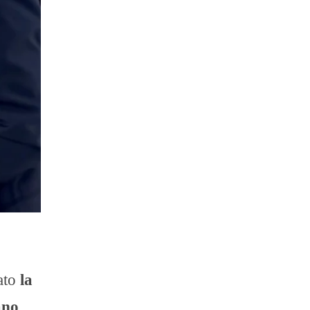
pato
la
ano
,