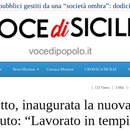
pubblici gestiti da una “società ombra”: dod
s
News Messina
Cronaca Messina
CRONACA SICILIA
133 Views
3 Min
S
C
tto, inaugurata la nuov
a
r
n
o
i
n
uto: “Lavorato in tempi
t
a
à
c
a