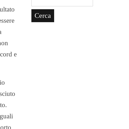
ultato
essere
a
non
ecord e
io
sciuto
to.
guali
porto