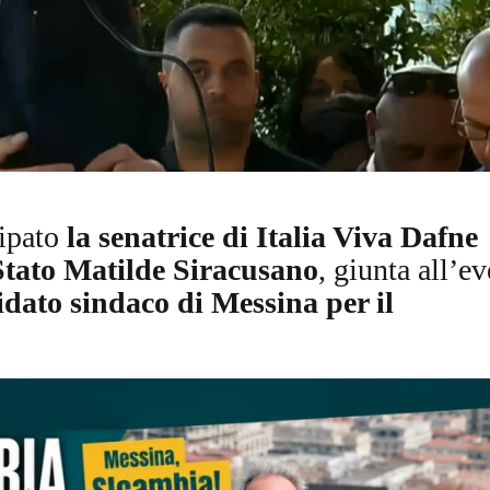
O
R
T
A
G
E
S
p
o
r
cipato
la senatrice di Italia Viva Dafne
t
 Stato Matilde Siracusano
, giunta all’e
T
I
dato sindaco di Messina per il
R
R
E
N
O