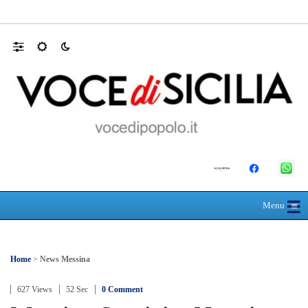
Mit, ok Consiglio Lavori pubblici a progett
☰
≡
Menu
Home
>
News Messina
627 Views
52 Sec
0 Comment