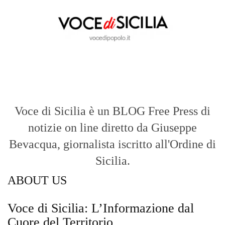
Voce di Sicilia
Con un taglio editoriale moderno e
radicato sul campo, il sito offre una lettura
attenta delle dinamiche locali, portando in
primo piano la cronaca, la politica e gli
eventi che animano il territorio.
MESSINA, SICILIA E CALABRIA
Seguiamo la cronaca siciliana con
l'obiettivo di dare voce a chi non ne ha.
Diamo molta importanza ai video e ai
reportage.