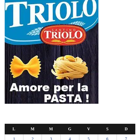
Tragedia sul lavoro a Calanna, elettricista di 40 anni muore folgorato
mentre monta le luminarie
MANUTENZIONI STRADALI FINALMENTE FUORI DALLE
COMPETENZE DI AMAM. DOPO OLTRE DUE ANNI DI
INEFFICIENZA ASSOLUTA.
​Appalti, Musolino: “Rapporto ANAC e inchiesta DDA confermano i
rischi. Affidamenti diretti spalancano le porte ai criminali”