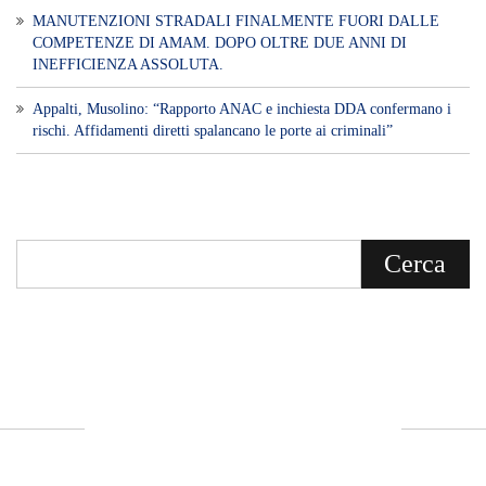
Voce di Sicilia: L’Informazione dal
Cuore del Territorio
vocedipopolo.it
è la porta d’accesso a
Voce di Sicilia
, il blog di news online
diretto da
Giuseppe Bevacqua
. Un punto
di riferimento essenziale per chi cerca
un’informazione rapida, chiara e senza
filtri sui fatti di
Messina
e dell’intera
Sicilia
.
- LA STORIA -
Nasce nel 2017 come trasmissione tv di
inchiesta in onda su TirrenoSat.