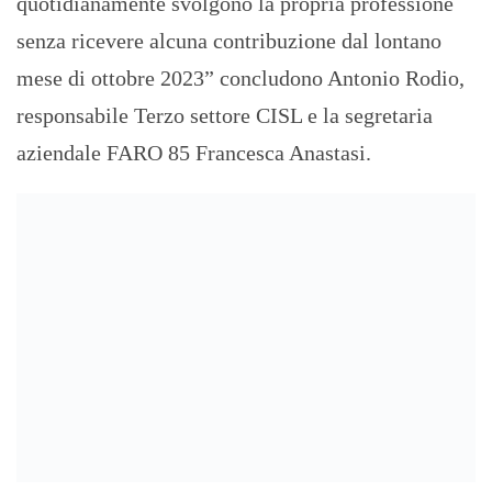
quotidianamente svolgono la propria professione
senza ricevere alcuna contribuzione dal lontano
mese di ottobre 2023” concludono Antonio Rodio,
responsabile Terzo settore CISL e la segretaria
aziendale FARO 85 Francesca Anastasi.
Tag:
asp
,
cisl
,
faro 85
PREVIOUS
NEXT
MESSINA – SELEZIONE
PONTE STRETTO:
COMANDANTE POLIZIA
SIRACUSANO INCONTRA
MUNICIPALE: TRA I CINQUE
CIUCCI, PUNTO SU OPERE