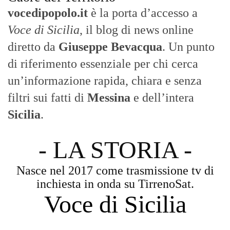
La Nostra Filosofia
Aggiornamenti tempestivi:
Notizie in tempo reale per restare sempre
connessi con la realtà dello Stretto e della regione.
Analisi e territorio:
La direzione di Giuseppe Bevacqua garantisce un
punto di vista incisivo, vicino ai cittadini e alle loro istanze.
Fruizione agile:
Una piattaforma pensata per una lettura veloce e
diretta delle notizie quotidiane.
HOME
BLOG
FAQ
CONTACT US
MODULE
© Copyright 2016 - VOCEDIPOPOLO. All Rights Reserved - PEC:
bevacquagiuseppe64@pec.it