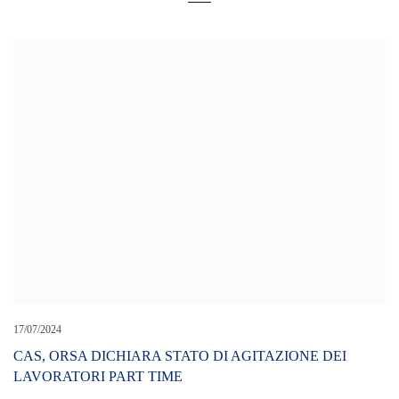
06/10/2023
Lunedì 9 ottobre lo sciopero dei lavoratori di Amam: sit-in dalle 9
sotto la sede dell’azienda
05/01/2024
Assunzioni Comune: il Sindaco Basile “sforna” bandi ma la
Cosfel attende risposte ed esito verifica su Piano Riequilibrio