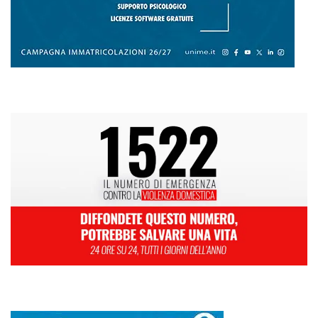
L
M
M
G
V
S
D
1
2
3
4
5
6
7
8
9
10
11
12
13
14
15
16
17
18
19
20
21
22
23
24
25
26
27
28
29
30
Aprile 2024
« Mar
Mag »
Farmaco salvavita non consegnato da Asp, la denuncia ai Carabinieri di
una madre: «Mio figlio rischia di interrompere la terapia»
RIONE TAORMINA, LIBERATI DALLE BARACCHE 5.600 MQ:
DA VIA ENNIO QUINTO AL VIALE GAZZI. SODDISFAZIONE
DELLA STRUTTURA COMMISSARIALE