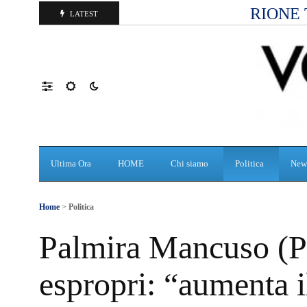
RIONE 
LATEST
Ultima Ora
HOME
Chi siamo
Politica
New
Home
>
Politica
Palmira Mancuso (P
espropri: “aumenta i