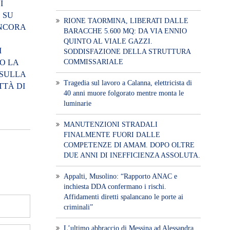
I
 SU
RIONE TAORMINA, LIBERATI DALLE
NCORA
BARACCHE 5.600 MQ: DA VIA ENNIO
QUINTO AL VIALE GAZZI.
I
SODDISFAZIONE DELLA STRUTTURA
COMMISSARIALE
O LA
 SULLA
Tragedia sul lavoro a Calanna, elettricista di
TTÀ DI
40 anni muore folgorato mentre monta le
luminarie
MANUTENZIONI STRADALI
FINALMENTE FUORI DALLE
COMPETENZE DI AMAM. DOPO OLTRE
DUE ANNI DI INEFFICIENZA ASSOLUTA.
​Appalti, Musolino: “Rapporto ANAC e
inchiesta DDA confermano i rischi.
Affidamenti diretti spalancano le porte ai
criminali”
L’ultimo abbraccio di Messina ad Alessandra