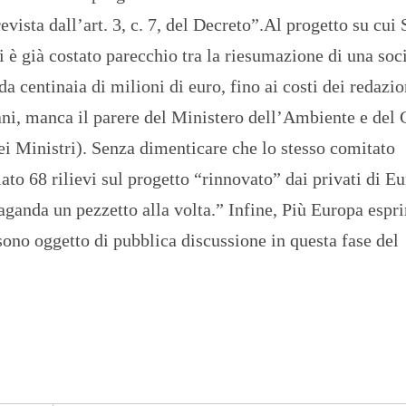
O
ista dall’art. 3, c. 7, del Decreto”.Al progetto su cui 
R
T
i è già costato parecchio tra la riesumazione di una soc
A
G
 centinaia di milioni di euro, fino ai costi dei redazio
E
iani, manca il parere del Ministero dell’Ambiente e de
S
p
ei Ministri). Senza dimenticare che lo stesso comitato
o
r
to 68 rilievi sul progetto “rinnovato” dai privati di Eu
t
anda un pezzetto alla volta.” Infine, Più Europa espr
T
 sono oggetto di pubblica discussione in questa fase del
I
R
R
E
N
O