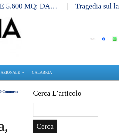
E 5.600 MQ: DA…
Tragedia sul lavoro 
NAZIONALE
CALABRIA
Cerca L’articolo
0 Comment
a,