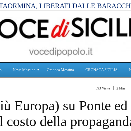
TAORMINA, LIBERATI DALLE BARACCH
s
News Messina
Cronaca Messina
CRONACA SICILIA
593 Views
2 Min
S
C
iù Europa) su Ponte ed
a
r
n
o
i
n
l costo della propagand
t
a
à
c
a