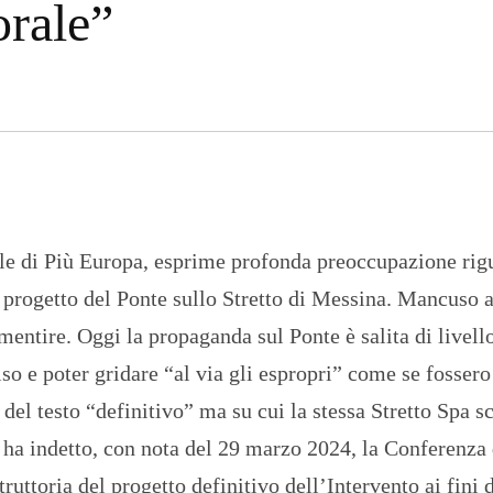
orale”
n
U
a
N
z
I
i
V
o
E
n
R
a
S
l
I
e
T
A
’
I
e di Più Europa, esprime profonda preoccupazione rig
N
C
l progetto del Ponte sullo Stretto di Messina. Mancuso 
H
I
ntire. Oggi la propaganda sul Ponte è salita di livello
E
S
o e poter gridare “al via gli espropri” come se fossero 
T
E
del testo “definitivo” ma su cui la stessa Stretto Spa sc
E
ti ha indetto, con nota del 29 marzo 2024, la Conferenza 
R
E
struttoria del progetto definitivo dell’Intervento ai fini 
P