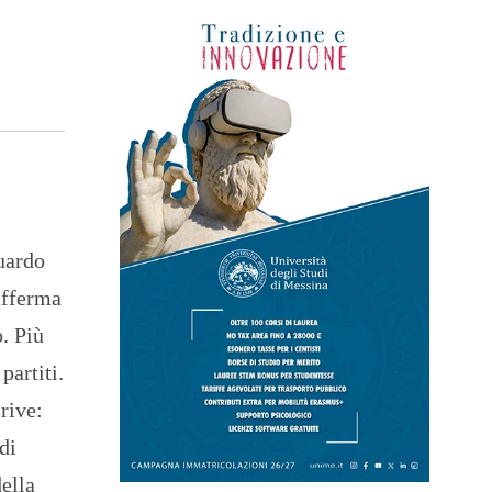
uardo
afferma
. Più
partiti.
rive:
di
della