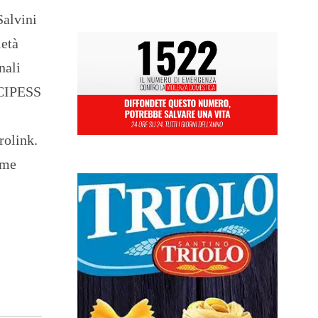
Salvini
ietà
nali
l CIPESS
rolink.
ime