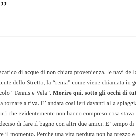
e”
n
U
a
N
z
I
i
V
o
E
n
R
a
S
l
I
e
T
A
’
I
carico di acque di non chiara provenienza, le navi dell
N
C
tente dello Stretto, la “rema” come viene chiamata in g
H
I
rcolo “Tennis e Vela”.
Morire qui, sotto gli occhi di tut
E
S
 tornare a riva. E’ andata così ieri davanti alla spiaggi
T
E
anti che evidentemente non hanno compreso cosa stava
E
eciso di fare il bagno con altri due amici. E’ tempo di
R
E
e il momento. Perché una vita perduta non ha prezzo e
P