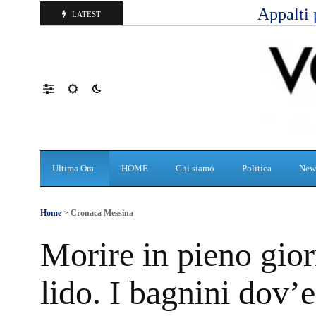
Appalti 
LATEST
Ultima Ora
HOME
Chi siamo
Politica
New
Home
>
Cronaca Messina
Morire in pieno gio
lido. I bagnini dov’