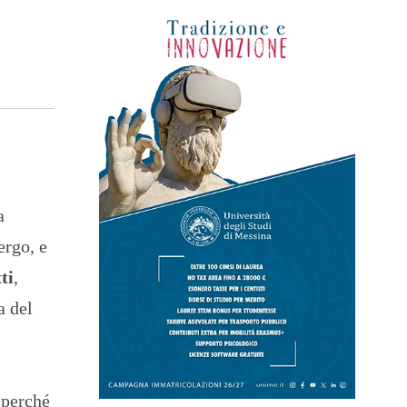
a
ergo, e
ti
,
a del
 perché