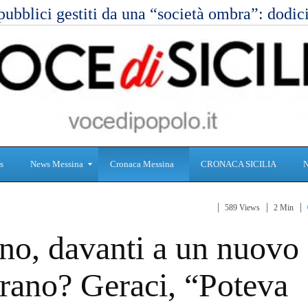
pubblici gestiti da una “società ombra”: dod
s
News Messina
Cronaca Messina
CRONACA SICILIA
589 Views
2 Min
S
C
rno, davanti a un nuovo
a
r
n
o
i
n
erano? Geraci, “Poteva
t
a
à
c
a