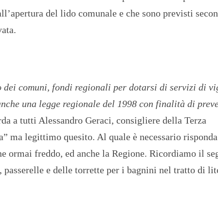
O
ll’apertura del lido comunale e che sono previsti secon
R
T
vata.
A
G
E
S
p
o
 dei comuni, fondi regionali per dotarsi di servizi di v
r
anche una legge regionale del 1998 con finalità di prev
t
rda a tutti Alessandro Geraci, consigliere della Terza
T
I
 ma legittimo quesito. Al quale è necessario risponda 
R
R
ne ormai freddo, ed anche la Regione. Ricordiamo il se
E
N
asserelle e delle torrette per i bagnini nel tratto di lit
O