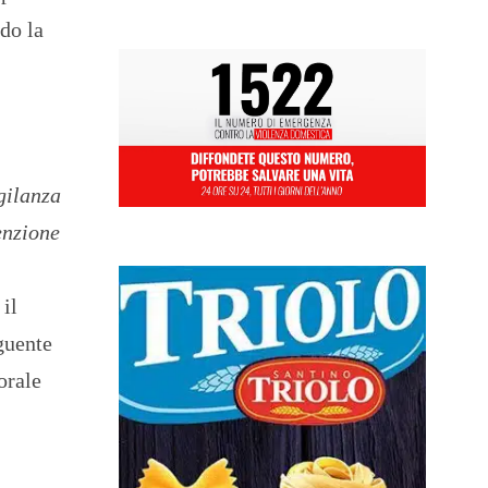
do la
igilanza
enzione
il
guente
orale