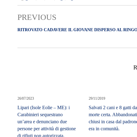
PREVIOUS
RITROVATO CADAVERE IL GIOVANE DISPERSO AL RING
R
26/07/2023
29/11/2019
Lipari (Isole Eolie – ME): i
Salvati 2 cani e 8 gatti d
Carabinieri sequestrano
morte certa. Abbandonat
un’area e denunciano due
chiusi in casa dal padron
persone per attività di gestione
era in comunità.
di rifiuti non autorizzata.