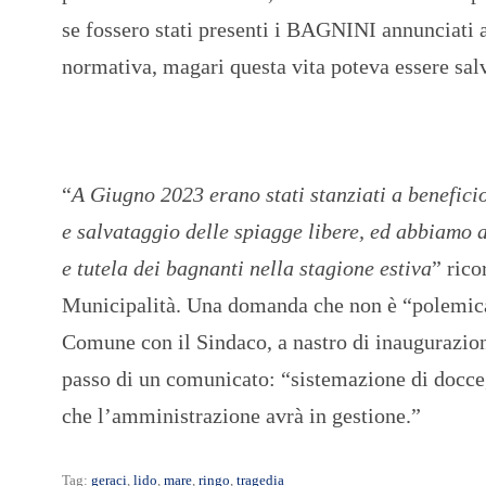
se fossero stati presenti i BAGNINI annunciati a
normativa, magari questa vita poteva essere sal
“
A Giugno 2023 erano stati stanziati a beneficio
e salvataggio delle spiagge libere, ed abbiamo 
e tutela dei bagnanti nella stagione estiva
” rico
Municipalità. Una domanda che non è “polemica”
Comune con il Sindaco, a nastro di inaugurazio
passo di un comunicato: “sistemazione di docce, p
che l’amministrazione avrà in gestione.”
Tag:
geraci
,
lido
,
mare
,
ringo
,
tragedia