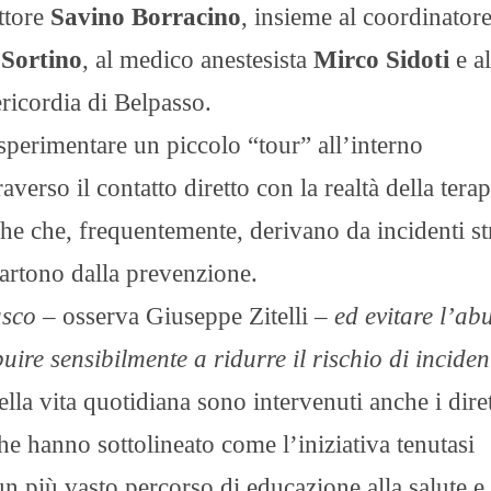
ttore
Savino Borracino
, insieme al coordinatore
Sortino
, al medico anestesista
Mirco Sidoti
e al
icordia di Belpasso.
sperimentare un piccolo “tour” all’interno
erso il contatto diretto con la realtà della terap
iche che, frequentemente, derivano da incidenti st
partono dalla prevenzione.
casco
– osserva Giuseppe Zitelli –
ed evitare l’ab
ire sensibilmente a ridurre il rischio di inciden
lla vita quotidiana sono intervenuti anche i diret
e hanno sottolineato come l’iniziativa tenutasi
n più vasto percorso di educazione alla salute e 