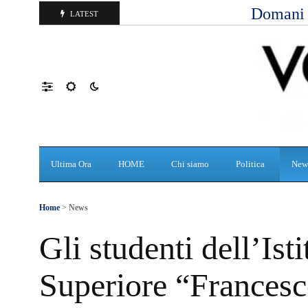
Domani d
LATEST
Ultima Ora
HOME
Chi siamo
Politica
New
Home
>
News
Gli studenti dell’Isti
Superiore “Francesco