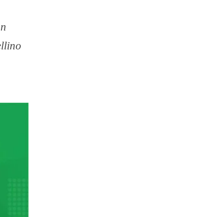
on
llino