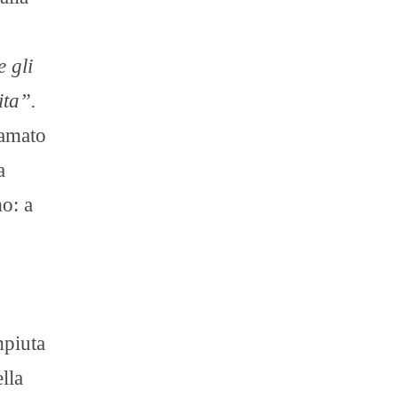
 gli
ita”.
iamato
a
o: a
mpiuta
lla