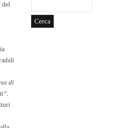
 del
ia
radali
uso di
ti”.
tori
alla