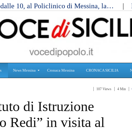
alle 10, al Policlinico di Messina, la…
s
News Messina
Cronaca Messina
CRONACA SICILIA
107 Views
4 Min
S
C
tuto di Istruzione
a
r
n
o
i
n
 Redi” in visita al
t
a
à
c
a