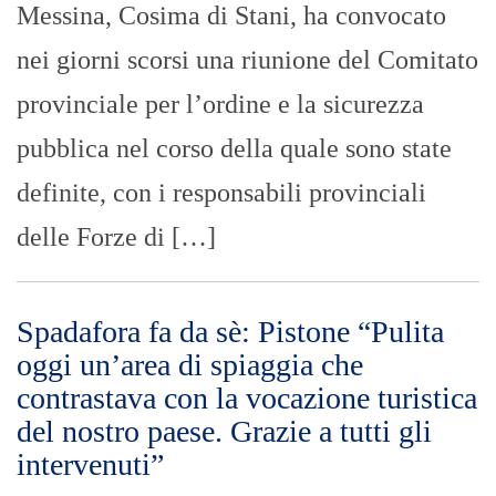
oggi un’area di spiaggia che
contrastava con la vocazione turistica
del nostro paese. Grazie a tutti gli
intervenuti”
GIUSEPPE BEVACQUA
- 08/08/2023
Se la montagna non va a Maometto,
Maometto va alla montagna. O meglio:
chi non vuole manda e chi vuole va e fa.
E’ quello che è accaduto stamane alle
prime ore dell’alba a Spadafora nel tratto
di arenile prospiciente il Borgo marinaro