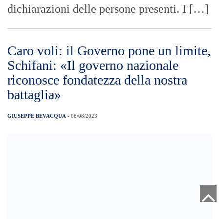
cifre elevatissime. Apprezziamo la
sensibilità dimostrata […]
Estate Addosso edizione 2023:
domani all’arena di villa Dante il
Sindaco, la Giunta e la Messina
Social City presentano l’avvio del
progetto
GIUSEPPE BEVACQUA
- 08/08/2023