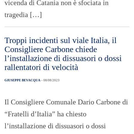
Il Consigliere Comunale Dario Carbone di
“Fratelli d’Italia” ha chiesto
l’installazione di dissuasori o dossi
rallentatori di velocità sul viale Italia a
seguito dei gravi incidenti verificatisi a
causa dell’alta velocità negli scorsi giorni.
“Il viale Italia si ormai è trasformato in
una pista automobilistica ed a farne le
conseguenze sono state le autovetture di
[…]