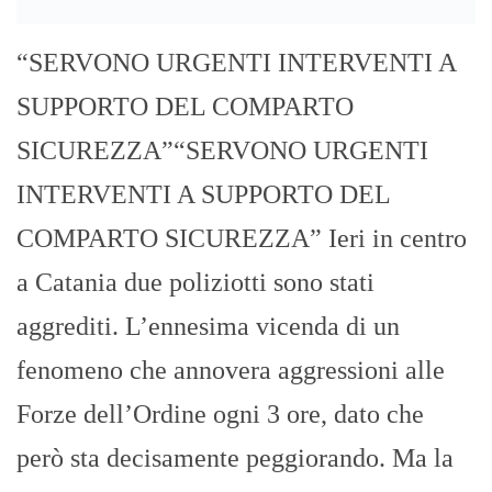
fenomeno che annovera aggressioni alle
Forze dell’Ordine ogni 3 ore, dato che
però sta decisamente peggiorando. Ma la
vicenda di Catania non è sfociata in
tragedia […]
Troppi incidenti sul viale Italia, il
Consigliere Carbone chiede
l’installazione di dissuasori o dossi
rallentatori di velocità
GIUSEPPE BEVACQUA
- 08/08/2023