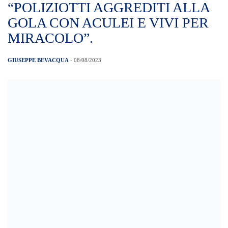
“POLIZIOTTI AGGREDITI ALLA
GOLA CON ACULEI E VIVI PER
MIRACOLO”.
GIUSEPPE BEVACQUA
- 08/08/2023
“SERVONO URGENTI INTERVENTI A
SUPPORTO DEL COMPARTO
SICUREZZA”“SERVONO URGENTI
INTERVENTI A SUPPORTO DEL
COMPARTO SICUREZZA” Ieri in centro
a Catania due poliziotti sono stati
aggrediti. L’ennesima vicenda di un