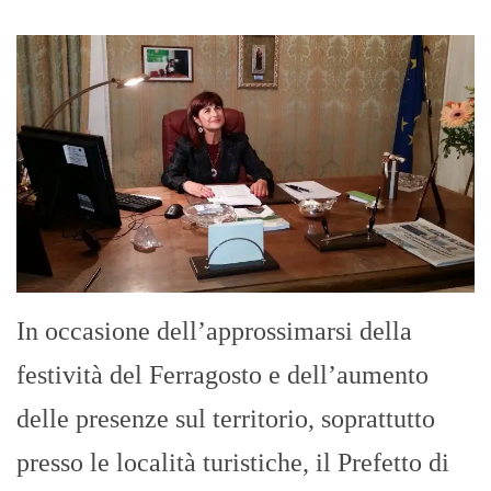
festività del Ferragosto e dell’aumento
delle presenze sul territorio, soprattutto
presso le località turistiche, il Prefetto di
Messina, Cosima di Stani, ha convocato
nei giorni scorsi una riunione del Comitato
provinciale per l’ordine e la sicurezza
pubblica nel corso della quale sono state
definite, con i responsabili provinciali
delle Forze di […]
Spadafora fa da sè: Pistone “Pulita