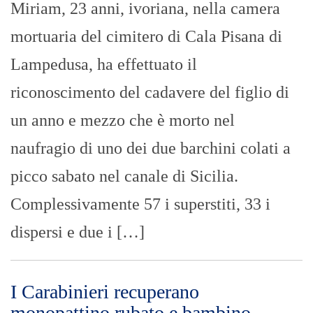
I carabinieri hanno recuperato un
monopattino rubato a un bambino a
Scoglitti (Ragusa) dopo che la madre,
maltese, aveva denunciato il furto del due
ruote elettrico che era stato lasciato
all’esterno di un bar. I carabinieri hanno
analizzato i filmati delle videocamere di
sorveglianza del bar e hanno raccolto le
dichiarazioni delle persone presenti. I […]
Caro voli: il Governo pone un limite,
Schifani: «Il governo nazionale