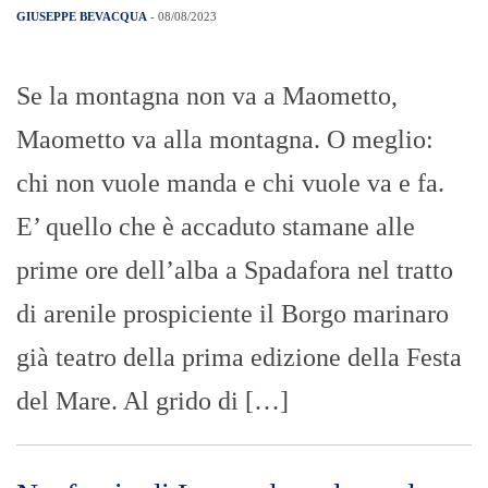
già teatro della prima edizione della Festa
del Mare. Al grido di […]
Naufragio di Lampedusa: la madre
riconosce il figlio morto che credeva
in salvo
GIUSEPPE BEVACQUA
- 08/08/2023
Miriam, 23 anni, ivoriana, nella camera
mortuaria del cimitero di Cala Pisana di
Lampedusa, ha effettuato il
riconoscimento del cadavere del figlio di