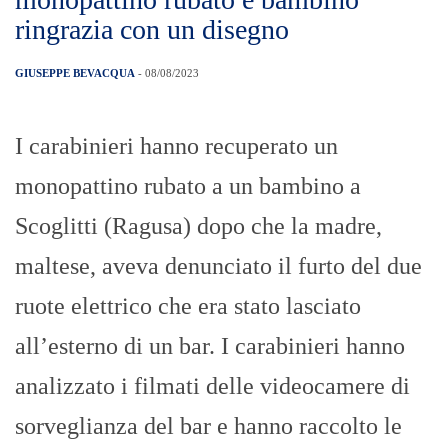
riconosce fondatezza della nostra
battaglia»
GIUSEPPE BEVACQUA
- 08/08/2023
«Da mesi ormai stiamo portando avanti la
nostra battaglia contro il caro voli. Non
possiamo che considerare, dunque,
l’intervento del Consiglio dei ministri, da
noi più volte sollecitato, un importante
passo avanti per garantire ai siciliani, e ai
viaggiatori in generale, il diritto a
raggiungere l’Isola senza dover pagare