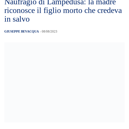
un anno e mezzo che è morto nel
naufragio di uno dei due barchini colati a
picco sabato nel canale di Sicilia.
Complessivamente 57 i superstiti, 33 i
dispersi e due i […]
I Carabinieri recuperano
monopattino rubato e bambino
ringrazia con un disegno
GIUSEPPE BEVACQUA
- 08/08/2023