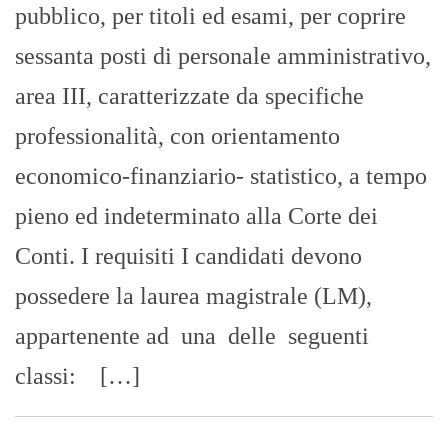
possedere la laurea magistrale (LM),
appartenente ad una delle seguenti
classi: […]
Sicilia: non solo differenziata .
Legambiente, “Termovalorizzatori,
idea vecchia di 20 anni. Serve
produrre energia dagli scarti”
GIUSEPPE BEVACQUA
- 27/10/2022