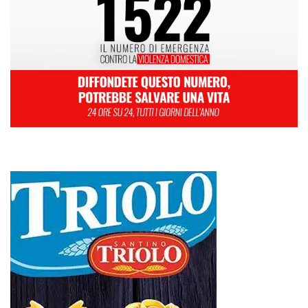
L
M
M
G
V
S
D
1
2
3
4
5
6
7
8
9
10
11
12
13
14
15
16
17
18
19
20
21
22
23
24
25
26
27
28
29
30
31
Ottobre 2022
« Set
Nov »
L’ultimo abbraccio di Messina ad Alessandra Frazzica: il dolore di una