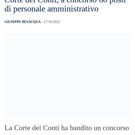
di personale amministrativo
GIUSEPPE BEVACQUA
- 27/10/2022
La Corte dei Conti ha bandito un concorso
pubblico, per titoli ed esami, per coprire
sessanta posti di personale amministrativo,
area III, caratterizzate da specifiche
professionalità, con orientamento
economico-finanziario- statistico, a tempo
pieno ed indeterminato alla Corte dei
Conti. I requisiti I candidati devono