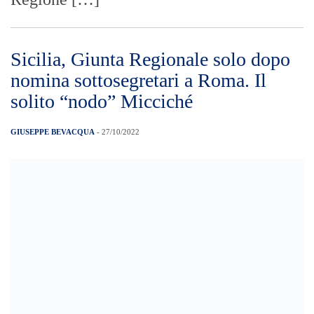
centrodestra sono tutti d’accordo: il
governatore Renato Schifani accelererà sul
“dossier giunta” dopo la nomina dei
sottosegretari nel governo Meloni. Dunque
ancora qualche giorno, poi il presidente
della Regione romperà gli indugi per
raggiungere quell’equilibrio necessario per
potere partire subito. Il tempo stringe e le
emergenze sono tante, […]
Cerca L’articolo