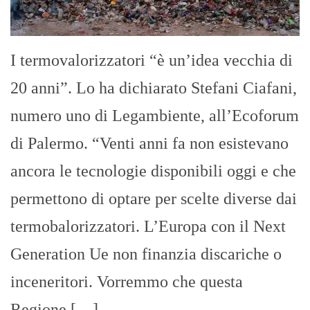
permettono di optare per scelte diverse dai
termobalorizzatori. L’Europa con il Next
Generation Ue non finanzia discariche o
inceneritori. Vorremmo che questa
Regione […]
Sicilia, Giunta Regionale solo dopo
nomina sottosegretari a Roma. Il
solito “nodo” Micciché
GIUSEPPE BEVACQUA
- 27/10/2022
Su un un punto i maggiorenti del