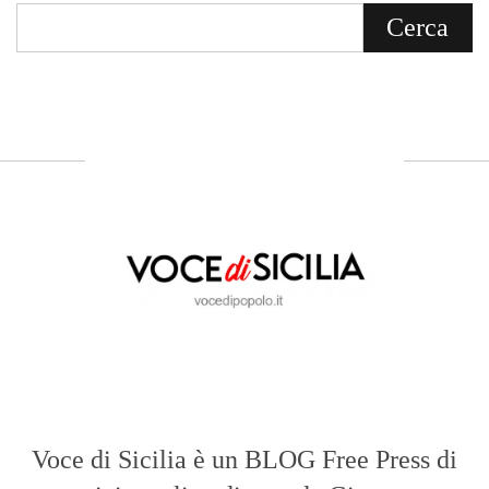
ABOUT US
Voce di Sicilia: L’Informazione dal
Cuore del Territorio
vocedipopolo.it
è la porta d’accesso a
Voce di Sicilia
, il blog di news online
diretto da
Giuseppe Bevacqua
. Un punto
di riferimento essenziale per chi cerca
un’informazione rapida, chiara e senza
filtri sui fatti di
Messina
e dell’intera
Sicilia
.
- LA STORIA -
Nasce nel 2017 come trasmissione tv di