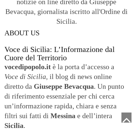
inchiesta in onda su TirrenoSat.
Voce di Sicilia
Con un taglio editoriale moderno e
radicato sul campo, il sito offre una lettura
attenta delle dinamiche locali, portando in
primo piano la cronaca, la politica e gli
eventi che animano il territorio.
MESSINA, SICILIA E CALABRIA
Seguiamo la cronaca siciliana con
l'obiettivo di dare voce a chi non ne ha.
Diamo molta importanza ai video e ai