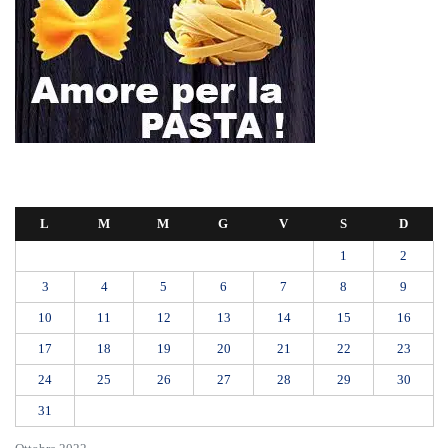
città intera
SEUS 118, lavoratori delle Eolie al limite. Oggi postazione di Lipari
chiusa per carenza di personale.
AUTISMO: SPORT E SOLIDARIETÀ PER VINCERE INSIEME
Etna, nuovo parossismo dalla Voragine: stop agli arrivi all’aeroporto di
Catania almeno fino alle 12, attivati treni speciali
Ipanema, agosto senza serate: il Tar lascia in vigore lo stop del
Comune