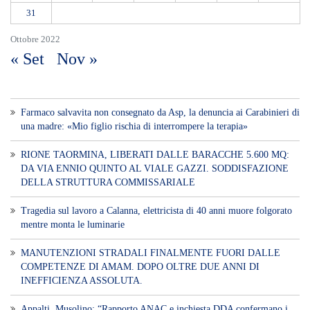
31
Ottobre 2022
« Set
Nov »
Farmaco salvavita non consegnato da Asp, la denuncia ai Carabinieri di
una madre: «Mio figlio rischia di interrompere la terapia»
RIONE TAORMINA, LIBERATI DALLE BARACCHE 5.600 MQ:
DA VIA ENNIO QUINTO AL VIALE GAZZI. SODDISFAZIONE
DELLA STRUTTURA COMMISSARIALE
Tragedia sul lavoro a Calanna, elettricista di 40 anni muore folgorato
mentre monta le luminarie
MANUTENZIONI STRADALI FINALMENTE FUORI DALLE
COMPETENZE DI AMAM. DOPO OLTRE DUE ANNI DI
INEFFICIENZA ASSOLUTA.
​Appalti, Musolino: “Rapporto ANAC e inchiesta DDA confermano i