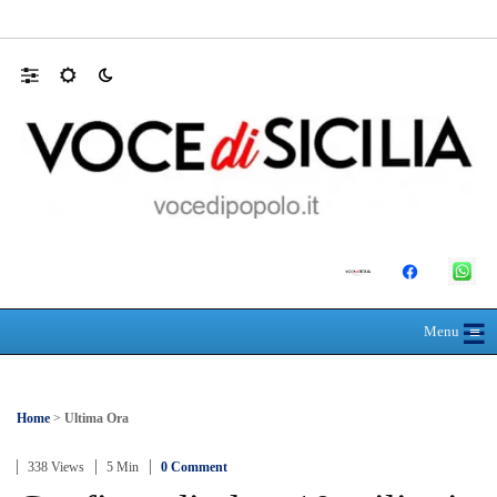
30 ANNI DALLA MATURITÀ: LA 5ª A 
☰
≡
Menu
Home
>
Ultima Ora
338 Views
5 Min
0 Comment