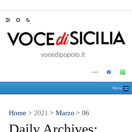
RIONE TAORMINA, LIBERATI DALLE B
☰
≡
Menu
Home
>
2021
>
Marzo
> 06
Daily Archives: