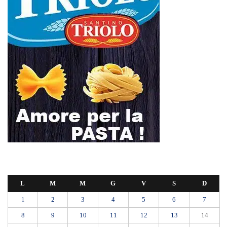
L
M
M
G
V
S
D
1
2
3
4
5
6
7
8
9
10
11
12
13
14