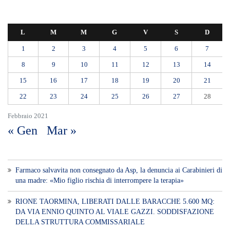
L
M
M
G
V
S
D
1
2
3
4
5
6
7
8
9
10
11
12
13
14
15
16
17
18
19
20
21
22
23
24
25
26
27
28
Febbraio 2021
« Gen
Mar »
Farmaco salvavita non consegnato da Asp, la denuncia ai Carabinieri di
una madre: «Mio figlio rischia di interrompere la terapia»
RIONE TAORMINA, LIBERATI DALLE BARACCHE 5.600 MQ:
DA VIA ENNIO QUINTO AL VIALE GAZZI. SODDISFAZIONE
DELLA STRUTTURA COMMISSARIALE