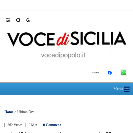
Farmaco salvavita non consegnato da Asp, l
☰
≡
Menu
Home
>
Ultima Ora
362 Views
2 Min
0 Comment