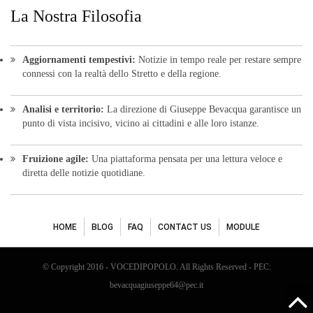
La Nostra Filosofia
Aggiornamenti tempestivi:
Notizie in tempo reale per restare sempre
connessi con la realtà dello Stretto e della regione.
Analisi e territorio:
La direzione di Giuseppe Bevacqua garantisce un
punto di vista incisivo, vicino ai cittadini e alle loro istanze.
Fruizione agile:
Una piattaforma pensata per una lettura veloce e
diretta delle notizie quotidiane.
HOME
BLOG
FAQ
CONTACT US
MODULE
© Copyright 2016 - VOCEDIPOPOLO. All Rights Reserved - PEC:
bevacquagiuseppe64@pec.it