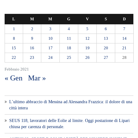
L
M
M
G
V
S
D
1
2
3
4
5
6
7
8
9
10
11
12
13
14
15
16
17
18
19
20
21
22
23
24
25
26
27
28
Febbraio 2021
« Gen
Mar »
L’ultimo abbraccio di Messina ad Alessandra Frazzica: il dolore di una
città intera
SEUS 118, lavoratori delle Eolie al limite. Oggi postazione di Lipari
chiusa per carenza di personale.